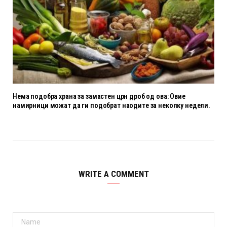
Нема подобра храна за замастен црн дроб од ова: Овие
намирници можат да ги подобрат наодите за неколку недели.
WRITE A COMMENT