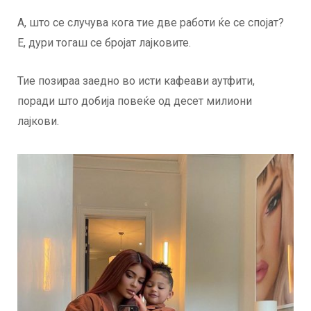
А, што се случува кога тие две работи ќе се спојат?
Е, дури тогаш се бројат лајковите.
Тие позираа заедно во исти кафеави аутфити,
поради што добија повеќе од десет милиони
лајкови.