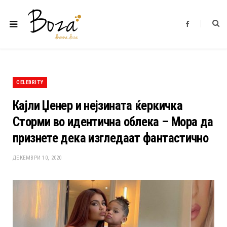
F
a
c
e
b
o
o
k
CELEBRITY
Кајли Џенер и нејзината ќеркичка
Сторми во идентична облека – Мора да
признете дека изгледаат фантастично
ДЕКЕМВРИ 10, 2020