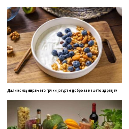
Дали конзумирањето грчки јогурт е добро за нашето здравје?