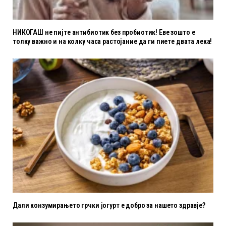
НИКОГАШ не пијте антибиотик без пробиотик! Еве зошто е
толку важно и на колку часа растојание да ги пиете двата лека!
Дали конзумирањето грчки јогурт е добро за нашето здравје?