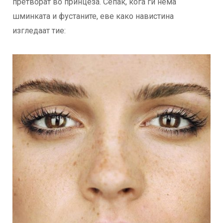
претворат во принцеза. Сепак, кога ги нема
шминката и фустаните, еве како навистина
изгледаат тие: