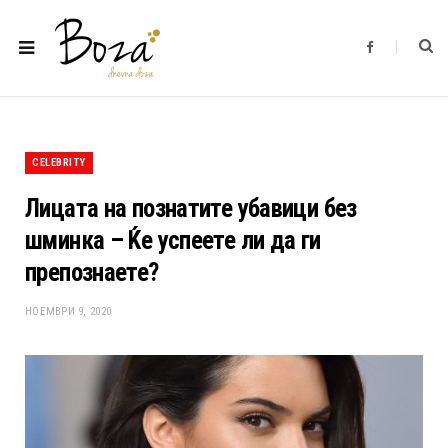
F
a
c
e
b
o
o
k
CELEBRITY
Лицата на познатите убавици без
шминка – Ќе успеете ли да ги
препознаете?
НОЕМВРИ 9, 2020