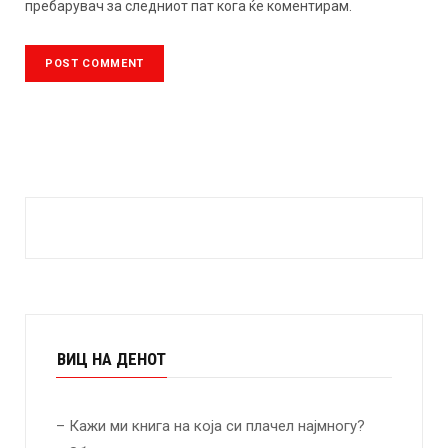
пребарувач за следниот пат кога ќе коментирам.
ВИЦ НА ДЕНОТ
– Кажи ми книга на која си плачел најмногу?