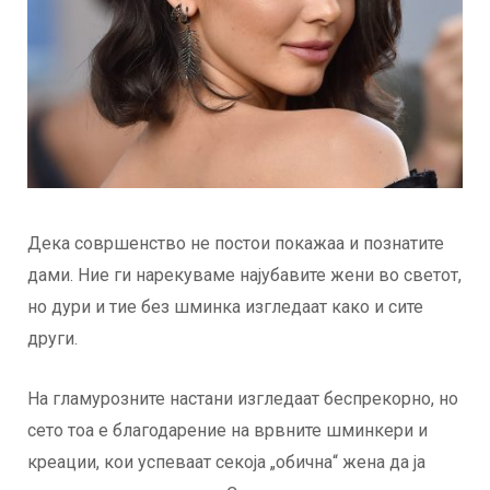
Дека совршенство не постои покажаа и познатите
дами. Ние ги нарекуваме најубавите жени во светот,
но дури и тие без шминка изгледаат како и сите
други.
На гламурозните настани изгледаат беспрекорно, но
сето тоа е благодарение на врвните шминкери и
креации, кои успеваат секоја „обична“ жена да ја