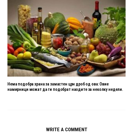
Нема подобра храна за замастен црн дроб од ова: Овие
намирници можат да ги подобрат наодите за неколку недели.
WRITE A COMMENT