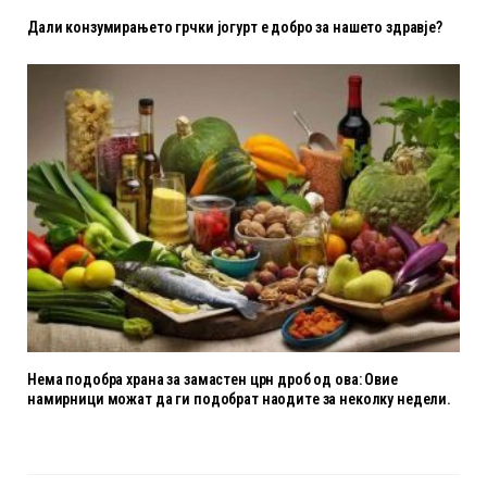
Дали конзумирањето грчки јогурт е добро за нашето здравје?
Нема подобра храна за замастен црн дроб од ова: Овие
намирници можат да ги подобрат наодите за неколку недели.