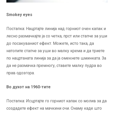
Smokey eyes
Постапка: Нацртајте линија над горниот очен капак и
лесно размачкајте ја со четка, прст или стапче за уши
до посакуваниот ефект. Можете, исто така, да
натопите стапче за уши во малку крема и да триете
по нацртаната линија за да ја омекнете шминката. За
да не размачка премногу, ставете малку пудра во
прав одозгора.
Во духот на 1960-тите
Постапка: Исцртајте го горниот капак со молив за да
создадете ефект на мачкини очи. Онаму каде што