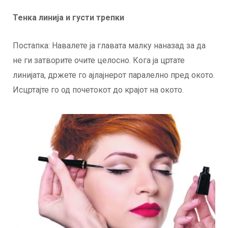
Тенка линија и густи трепки
Постапка: Навалете ја главата малку наназад за да
не ги затворите очите целосно. Кога ја цртате
линијата, држете го ајлајнерот паралелно пред окото.
Исцртајте го од почетокот до крајот на окото.