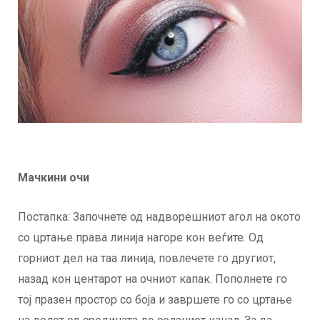
Мачкини очи
Постапка: Започнете од надворешниот агол на окото
со цртање права линија нагоре кон веѓите. Од
горниот дел на таа линија, повлечете го другиот,
назад кон центарот на очниот капак. Пополнете го
тој празен простор со боја и завршете го со цртање