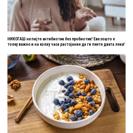
НИКОГАШ не пијте антибиотик без пробиотик! Еве зошто е
толку важно и на колку часа растојание да ги пиете двата лека!