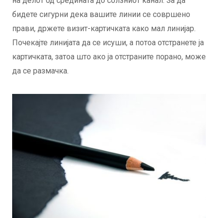
на делот од средината до солзниот канал. За да
бидете сигурни дека вашите линии се совршено
прави, држете визит-картичката како мал линијар.
Почекајте линијата да се исуши, а потоа отстранете ја
картичката, затоа што ако ја отстраните порано, може
да се размачка.