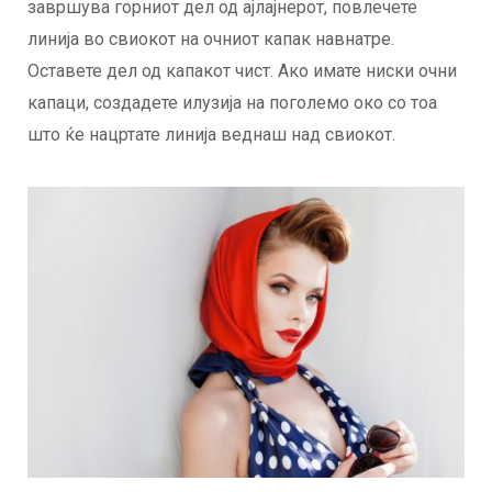
завршува горниот дел од ајлајнерот, повлечете
линија во свиокот на очниот капак навнатре.
Оставете дел од капакот чист. Ако имате ниски очни
капаци, создадете илузија на поголемо око со тоа
што ќе нацртате линија веднаш над свиокот.