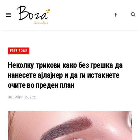
F
a
c
e
b
o
o
k
FREE ZONE
Неколку трикови како без грешка да
нанесете ајлајнер и да ги истакнете
очите во преден план
НОЕМВРИ 25, 2020