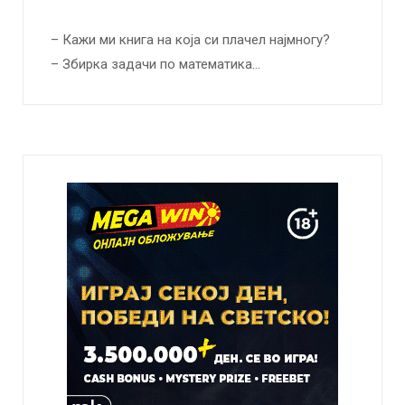
– Кажи ми книга на која си плачел најмногу?
– Збирка задачи по математика…