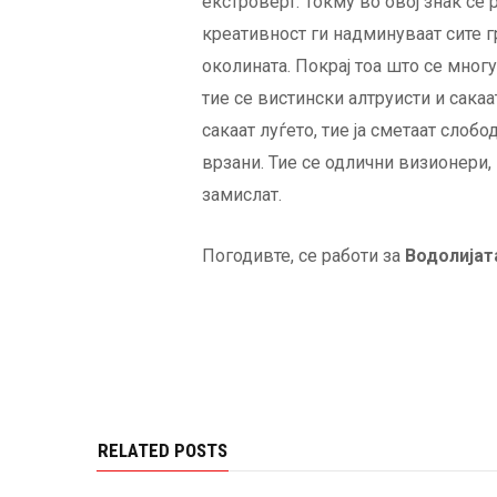
екстроверт. Токму во овој знак се 
креативност ги надминуваат сите гр
околината. Покрај тоа што се мног
тие се вистински алтруисти и сакаа
сакаат луѓето, тие ја сметаат слобо
врзани. Тие се одлични визионери,
замислат.
Погодивте, се работи за
Водолијат
RELATED POSTS