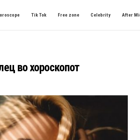
oroscope
Tik Tok
Free zone
Celebrity
After Mi
лец во хороскопот