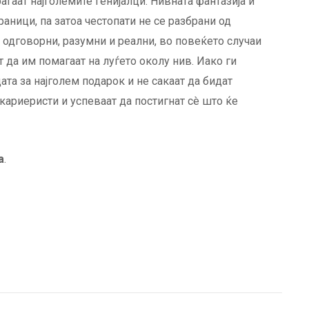
раѓаат најголемите генијалци. Нивната фантазија и
аници, па затоа честопати не се разбрани од
у одговорни, разумни и реални, во повеќето случаи
т да им помагаат на луѓето околу нив. Иако ги
дата за најголем подарок и не сакаат да бидат
 кариеристи и успеваат да постигнат сè што ќе
а
.