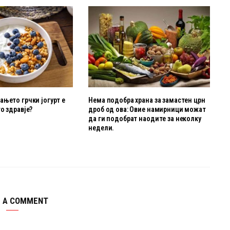
њето грчки јогурт е
Нема подобра храна за замастен црн
о здравје?
дроб од ова: Овие намирници можат
да ги подобрат наодите за неколку
недели.
E A COMMENT