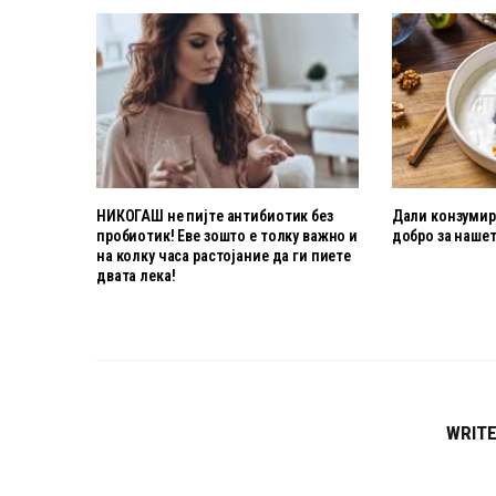
НИКОГАШ не пијте антибиотик без
Дали конзумира
пробиотик! Еве зошто е толку важно и
добро за нашет
на колку часа растојание да ги пиете
двата лека!
WRIT