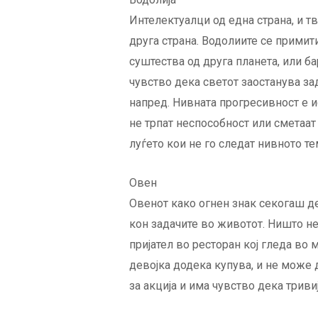
Интелектуалци од една страна, и тв
друга страна. Водолиите се примит
суштества од друга планета, или б
чувство дека светот заостанува зад
напред. Нивната прогресивност е 
не трпат неспособност или сметаа
луѓето кои не го следат нивното те
Овен
Овенот како огнен знак секогаш д
кон задачите во животот. Ништо н
пријател во ресторан кој гледа во 
девојка додека купува, и не може 
за акција и има чувство дека триви