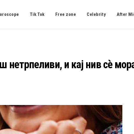
oroscope
Tik Tok
Free zone
Celebrity
After Mi
ш нетрпеливи, и кај нив сè мора