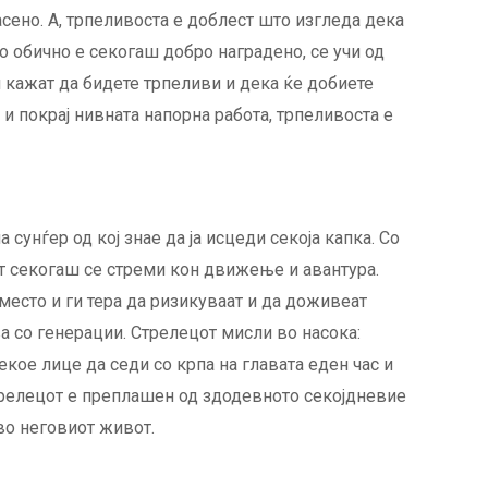
асено. А, трпеливоста е доблест што изгледа дека
то обично е секогаш добро наградено, се учи од
и кажат да бидете трпеливи и дека ќе добиете
 и покрај нивната напорна работа, трпеливоста е
 сунѓер од кој знае да ја исцеди секоја капка. Со
от секогаш се стреми кон движење и авантура.
есто и ги тера да ризикуваат и да доживеат
а со генерации. Стрелецот мисли во насока:
кое лице да седи со крпа на главата еден час и
Стрелецот е преплашен од здодевното секојдневие
 во неговиот живот.