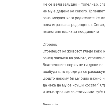
Не се вели залудно – трпеливо, сп
не му е дадена на секого. Трпение
рана возраст кога родителите ќе в
нова играчка за роденденот. Сепак,
навистина тешка за поединците.
Стрелец
Стрелецот на животот гледа како на
ранец закачен на рамото, стрелец
Внатрешниот порив не ги држи во м
возбуда што вреди да се раскажув
„зошто некому би му било важно не
да чека да му се исуши косата?“ 
и нема трпение за статичните луѓе
Водолија