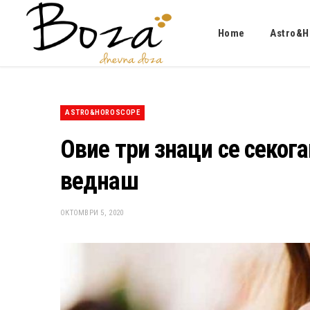
Home
Astro&H
ASTRO&HOROSCOPE
Овие три знаци се секога
веднаш
ОКТОМВРИ 5, 2020