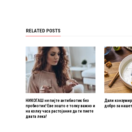
RELATED POSTS
НИКОГАШ не пијте антибиотик без
Дали конзумира
пробиотик! Еве зошто е толку важно и
добро за нашет
на колку часа растојание да ги пиете
двата лека!