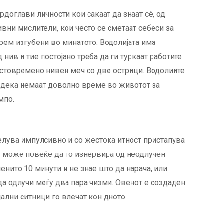
рдоглави личности кои сакаат да знаат сè, од
ивни мислители, кои често се сметаат себеси за
арем изгубени во минатото. Водолијата има
 нив и тие постојано треба да ги туркаат работите
истовремено нивен меч со две острици. Водолиите
т дека немаат доволно време во животот за
мпо.
елува импулсивно и со жестока итност пристапува
е може повеќе да го изнервира од неодлучен
менито 10 минути и не знае што да нарача, или
да одлучи меѓу два пара чизми. Овенот е создаден
јални ситници го влечат кон дното.