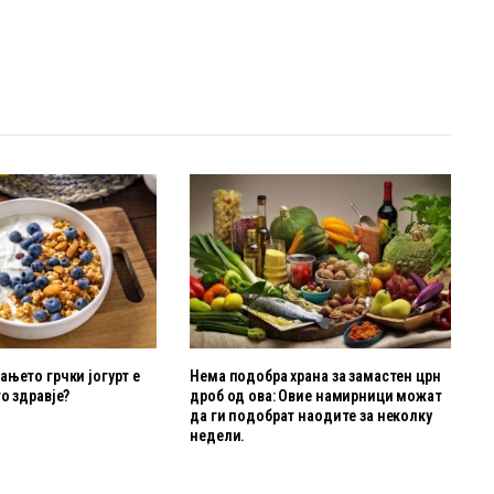
њето грчки јогурт е
Нема подобра храна за замастен црн
о здравје?
дроб од ова: Овие намирници можат
да ги подобрат наодите за неколку
недели.