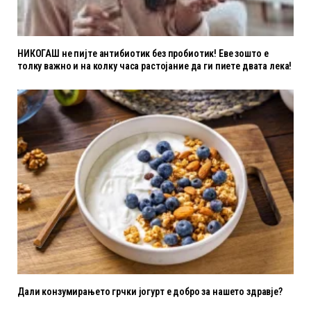
НИКОГАШ не пијте антибиотик без пробиотик! Еве зошто е
толку важно и на колку часа растојание да ги пиете двата лека!
Дали конзумирањето грчки јогурт е добро за нашето здравје?