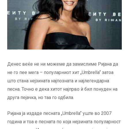
Денес веќе не ни можеме да замислиме Ријана да
не го пее мега – популарниот хит „Umbrella“ затоа
што стана нејзината најпозната и најлегендарна
песна. Точно е дека хитот најпрво ѝ бил понуден на
друга пејачка, но таа го одбила.
Ријана ја издаде песната „Umbrella“ уште во 2007
година и тоа е песната по која нејзината популарност