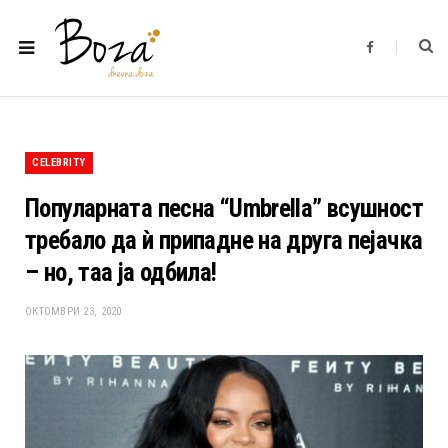
F
a
c
e
b
o
o
k
CELEBRITY
Популарната песна “Umbrella” всушност
требало да ѝ припадне на друга пејачка
– но, таа ја одбила!
ОКТОМВРИ 23, 2020