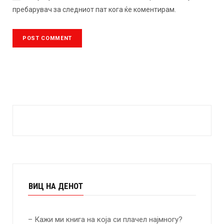
пребарувач за следниот пат кога ќе коментирам.
ВИЦ НА ДЕНОТ
– Кажи ми книга на која си плачел најмногу?