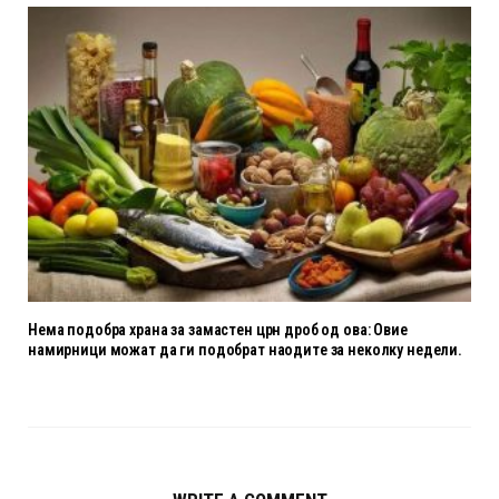
Нема подобра храна за замастен црн дроб од ова: Овие
намирници можат да ги подобрат наодите за неколку недели.