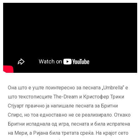
Она што е уште поинтересно за песната „Umbrella“ е
што текстописците The-Dream и Кристофер Трики
Стјуарт првично ја напишале песната за Бритни
Спирс, но тоа едноставно не се реализирало. Откако
Бритни испаднала од игра, песната и била испратена
на Мери, а Ријана била третата среќа. На крајот сето