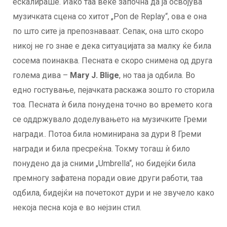
ескалираше. Иако таа веќе започна да ја освојува
музичката сцена со хитот „Pon de Replay“, ова е она
по што сите ја препознаваат. Сепак, она што скоро
никој не го знае е дека ситуацијата за малку ќе била
сосема поинаква. Песната е скоро снимена од друга
голема дива –
Mary J. Blige
, но таа ја одбила. Во
едно гостување, пејачката раскажа зошто го сторила
тоа. Песната ѝ била понудена точно во времето кога
се оддржувало доделувањето на музичките Греми
награди.. Потоа била номинирана за дури 8 Греми
награди и била пресреќна. Токму тогаш ѝ било
понудено да ја сними „Umbrella“, но бидејќи била
премногу зафатена поради овие други работи, таа
одбила, бидејќи на почетокот дури и не звучело како
некоја песна која е во нејзин стил.