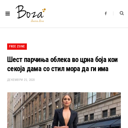
F
a
c
e
b
o
o
k
FREE ZONE
Шест парчиња облека во црна боја кои
секоја дама со стил мора да ги има
ДЕКЕМВРИ 25, 2020