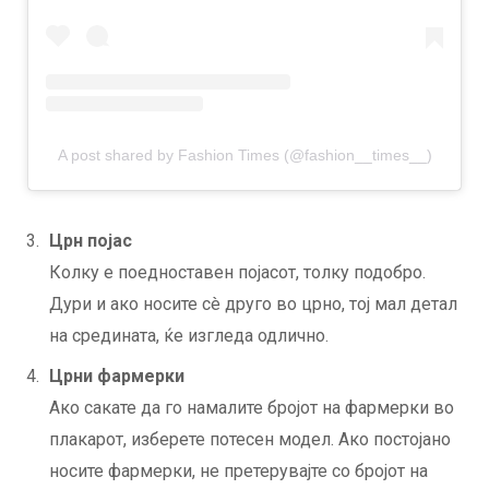
A post shared by Fashion Times (@fashion__times__)
Црн појас
Колку е поедноставен појасот, толку подобро.
Дури и ако носите сè друго во црно, тој мал детал
на средината, ќе изгледа одлично.
Црни фармерки
Ако сакате да го намалите бројот на фармерки во
плакарот, изберете потесен модел. Ако постојано
носите фармерки, не претерувајте со бројот на