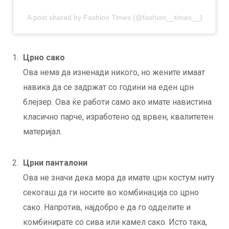
A post shared by Fashion Times (@fashion__times__)
Црно сако
Ова нема да изненади никого, но жените имаат
навика да се задржат со години на еден црн
блејзер. Ова ќе работи само ако имате навистина
класично парче, изработено од врвен, квалитетен
материјал.
Црни панталони
Ова не значи дека мора да имате црн костум ниту
секогаш да ги носите во комбинација со црно
сако. Напротив, најдобро е да го одделите и
комбинирате со сива или камел сако. Исто така,