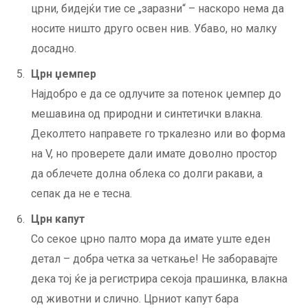
црни, бидејќи тие се „заразни“ – наскоро нема да
носите ништо друго освен нив. Убаво, но малку
досадно.
Црн џемпер
Најдобро е да се одлучите за потенок џемпер до
мешавина од природни и синтетички влакна.
Деколтето направете го тркалезно или во форма
на V, но проверете дали имате доволно простор
да облечете долна облека со долги ракави, а
сепак да не е тесна.
Црн капут
Со секое црно палто мора да имате уште еден
детал – добра четка за четкање! Не заборавајте
дека тој ќе ја регистрира секоја прашинка, влакна
од животни и слично. Црниот капут бара