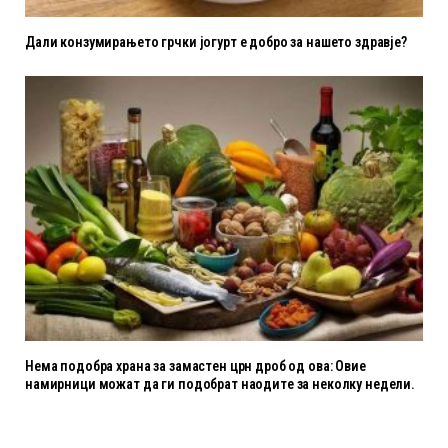
Дали конзумирањето грчки јогурт е добро за нашето здравје?
Нема подобра храна за замастен црн дроб од ова: Овие
намирници можат да ги подобрат наодите за неколку недели.