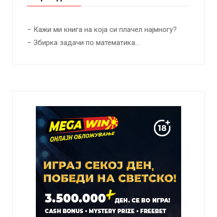
– Кажи ми книга на која си плачел најмногу?
– Збирка задачи по математика…