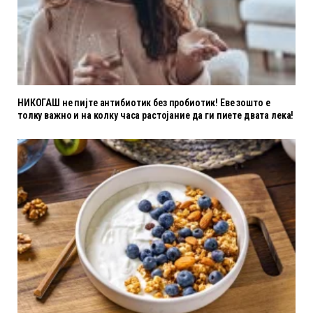
НИКОГАШ не пијте антибиотик без пробиотик! Еве зошто е
толку важно и на колку часа растојание да ги пиете двата лека!