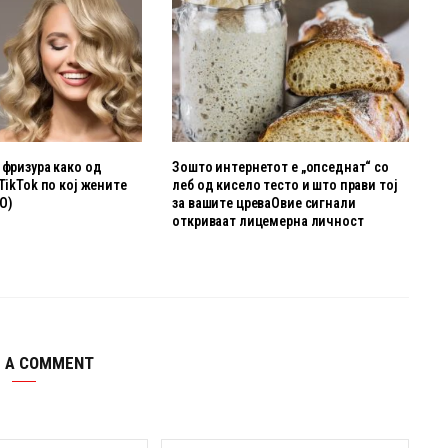
 фризура како од
Зошто интернетот е „опседнат“ со
 TikTok по кој жените
леб од кисело тесто и што прави тој
О)
за вашите цреваОвие сигнали
откриваат лицемерна личност
E A COMMENT