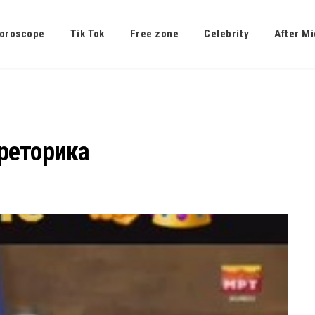
oroscope
Tik Tok
Free zone
Celebrity
After Mi
реторика