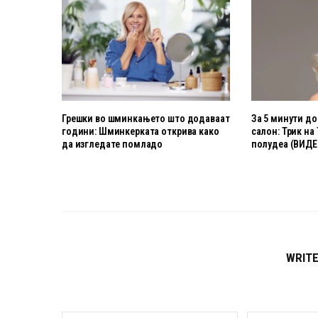
Грешки во шминкањето што додаваат
За 5 минути до
години: Шминкерката открива како
салон: Трик на
да изгледате помладо
полудеа (ВИДЕ
WRIT