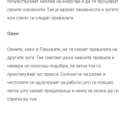
почувствуваат наплив на енергија и да ги прошират
своите хоризонти. Тие ја мразат пасивноста и луѓето
кои слепо ги следат правилата.
Овен
Овните, како и Лавовите, не ги сакаат правилата на
другите луѓе. Тие сметаат дека нивните правила и
намери се секогаш подобри, па затоа тоа го
практикуваат во пракса. Склони се на ризик и
честопати се одлучуваат за работи што ги плашат,
затоа што сакаат предизвици и никој не може да ги
спречи во тоа.