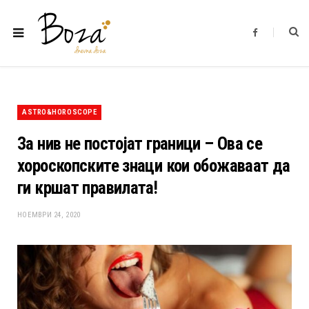
F
a
c
e
b
o
o
k
ASTRO&HOROSCOPE
За нив не постојат граници – Ова се
хороскопските знаци кои обожаваат да
ги кршат правилата!
НОЕМВРИ 24, 2020