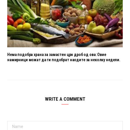
Нема подобра храна за замастен црн дроб од ова: Овие
намирници можат да ги подобрат наодите за неколку недели.
WRITE A COMMENT