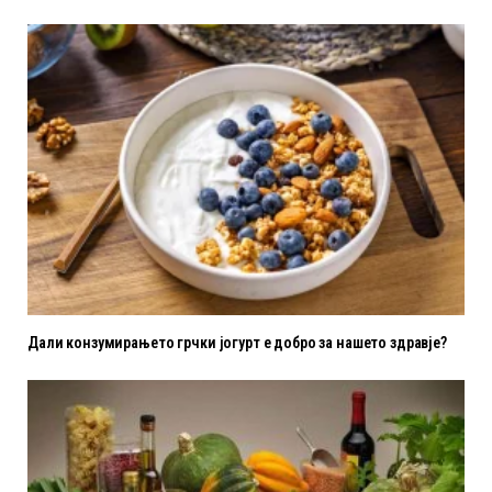
Дали конзумирањето грчки јогурт е добро за нашето здравје?