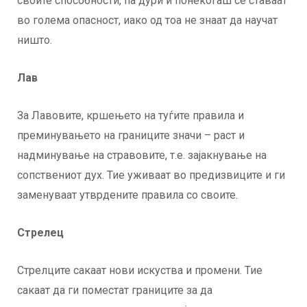
своите способности, па дури и понекогаш се ставаат
во голема опасност, иако од тоа не знаат да научат
ништо.
Лав
За Лавовите, кршењето на туѓите правила и
преминувањето на границите значи – раст и
надминување на стравовите, т.е. зајакнување на
сопствениот дух. Тие уживаат во предизвиците и ги
заменуваат утврдените правила со своите.
Стрелец
Стрелците сакаат нови искуства и промени. Тие
сакаат да ги поместат границите за да