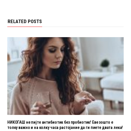
RELATED POSTS
НИКОГАШ не пијте антибиотик без пробиотик! Еве зошто е
толку важно и на колку часа растојание да ги пиете двата лека!