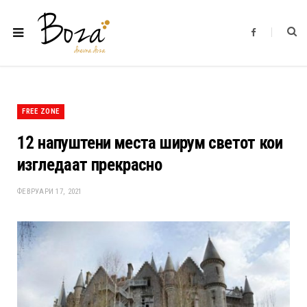
F
a
c
e
b
o
o
k
FREE ZONE
12 напуштени места ширум светот кои
изгледаат прекрасно
ФЕВРУАРИ 17, 2021