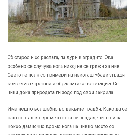
Сè старее и се распаѓа, па дури и зградите. Ова
особено се случува кога никој не се грижи за нив.
Светот е полн со примери на некогаш убави згради
кои сега се трошни и обраснати со вегетација. Се
чини дека природата ги зеде под свои закрила.
Има нешто волшебно во ваквите градби. Како да се
наш портал во времето кога се создадени, но и на
некое дамнечно време кога на нивно место се