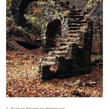
Куќа од бајките во Норвешка