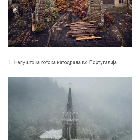
Напуштена готска катедрала во Португалија