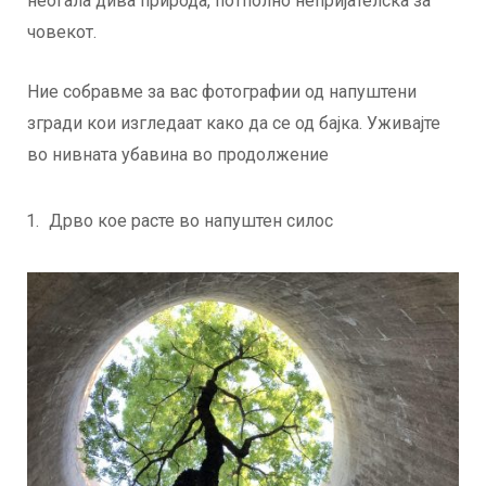
неоѓала дива природа, потполно непријателска за
човекот.
Ние собравме за вас фотографии од напуштени
згради кои изгледаат како да се од бајка. Уживајте
во нивната убавина во продолжение
Дрво кое расте во напуштен силос