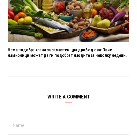
Нема подобра храна за замастен црн дроб од ова: Овие
намирници можат да ги подобрат наодите за неколку недели.
WRITE A COMMENT