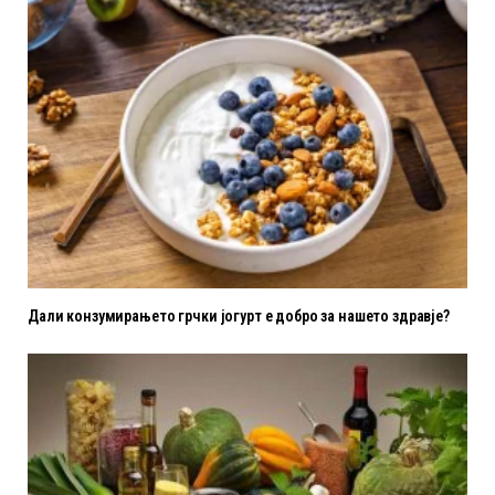
Дали конзумирањето грчки јогурт е добро за нашето здравје?