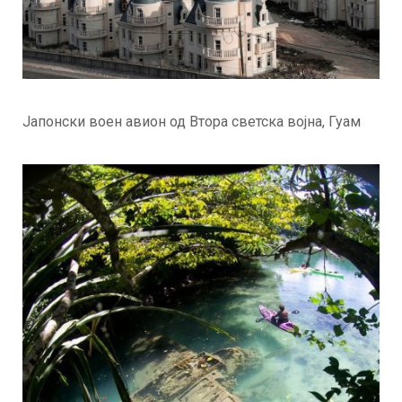
Јапонски воен авион од Втора светска војна, Гуам