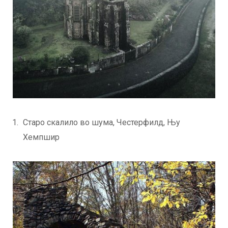
Старо скалило во шума, Честерфилд, Њу
Хемпшир