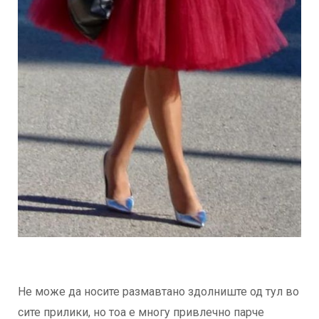
Не може да носите размавтано здолниште од тул во
сите прилики, но тоа е многу привлечно парче