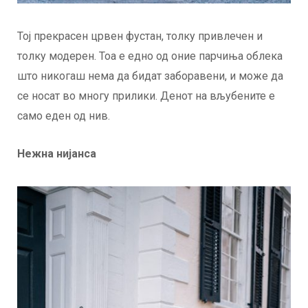
Тој прекрасен црвен фустан, толку привлечен и
толку модерен. Тоа е едно од оние парчиња облека
што никогаш нема да бидат заборавени, и може да
се носат во многу прилики. Денот на вљубените е
само еден од нив.
Нежна нијанса