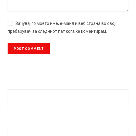
Зачувај го моето име, е-маил и веб страна во овој
пребарувач за следниот пат кога ќе коментирам.