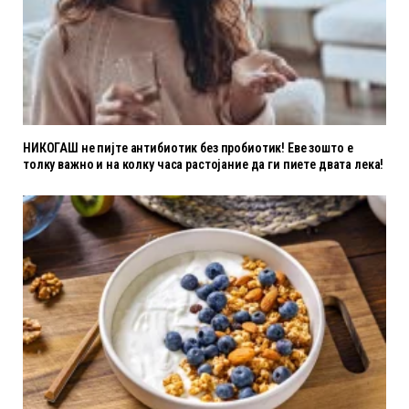
НИКОГАШ не пијте антибиотик без пробиотик! Еве зошто е
толку важно и на колку часа растојание да ги пиете двата лека!