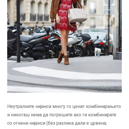
Неутралните нијанси многу го ценат комбинирањето
и никогаш нема да погрешите ако ги комбинирате
со огнени нијанси (без разлика дали е црвена,