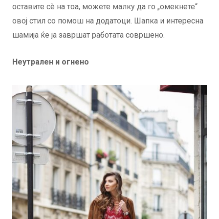
оставите сè на тоа, можете малку да го „омекнете“
овој стил со помош на додатоци. Шапка и интересна
шамија ќе ја завршат работата совршено.
Неутрален и огнено