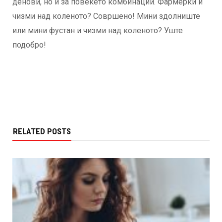
денови, но и за повеќето комбинации. Фармерки и
чизми над коленото? Совршено! Мини здолниште
или мини фустан и чизми над коленото? Уште
подобро!
RELATED POSTS