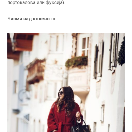
портокалова или фуксија).
Чизми над коленото