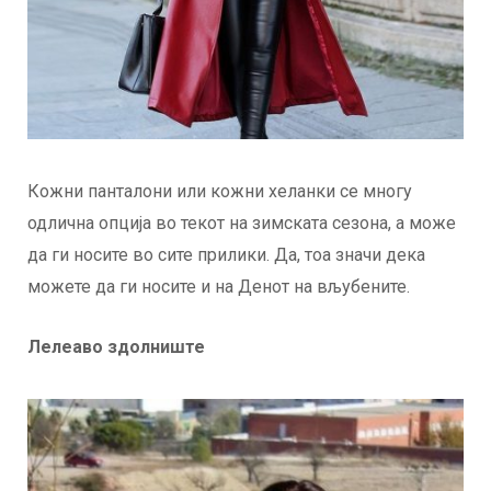
Кожни панталони или кожни хеланки се многу
одлична опција во текот на зимската сезона, а може
да ги носите во сите прилики. Да, тоа значи дека
можете да ги носите и на Денот на вљубените.
Лелеаво здолниште