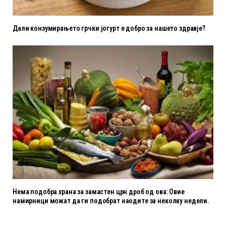
Дали конзумирањето грчки јогурт е добро за нашето здравје?
Нема подобра храна за замастен црн дроб од ова: Овие
намирници можат да ги подобрат наодите за неколку недели.