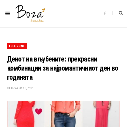
F
a
c
e
b
o
o
k
FREE ZONE
Денот на вљубените: прекрасни
комбинации за најромантичниот ден во
годината
ФЕВРУАРИ 13, 2021