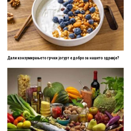
Дали конзумирањето грчки јогурт е добро за нашето здравје?