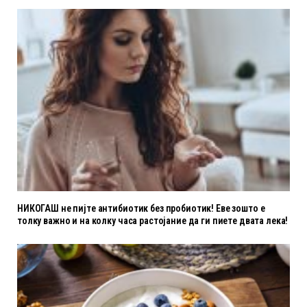
НИКОГАШ не пијте антибиотик без пробиотик! Еве зошто е
толку важно и на колку часа растојание да ги пиете двата лека!