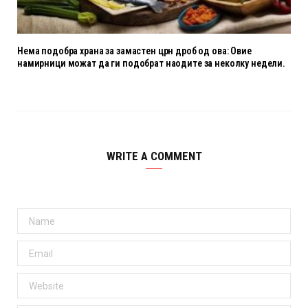
Нема подобра храна за замастен црн дроб од ова: Овие
намирници можат да ги подобрат наодите за неколку недели.
WRITE A COMMENT