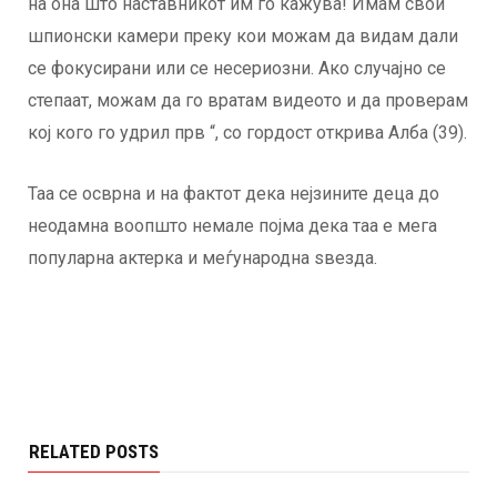
на она што наставникот им го кажува! Имам свои
шпионски камери преку кои можам да видам дали
се фокусирани или се несериозни. Ако случајно се
степаат, можам да го вратам видеото и да проверам
кој кого го удрил прв “, со гордост открива Алба (39).
Таа се осврна и на фактот дека нејзините деца до
неодамна воопшто немале појма дека таа е мега
популарна актерка и меѓународна ѕвезда.
RELATED POSTS