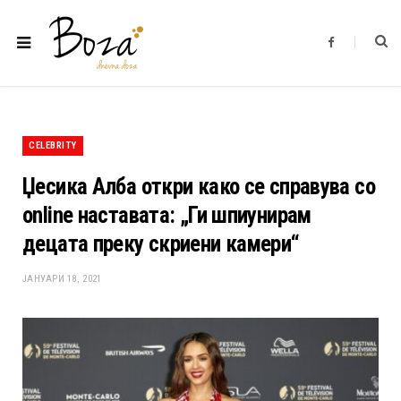
F
a
c
e
b
o
o
k
CELEBRITY
Џесика Алба откри како се справува со
online наставата: „Ги шпиунирам
децата преку скриени камери“
ЈАНУАРИ 18, 2021