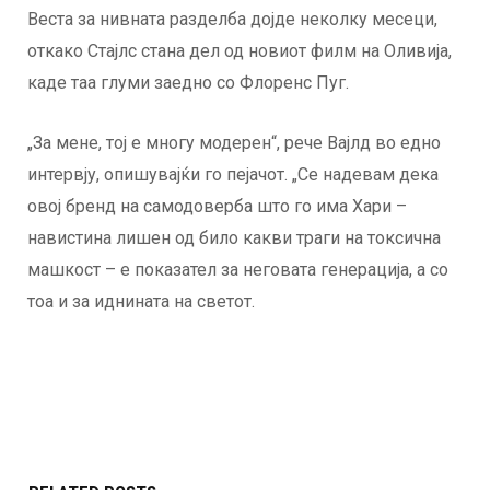
Веста за нивната разделба дојде неколку месеци,
откако Стајлс стана дел од новиот филм на Оливија,
каде таа глуми заедно со Флоренс Пуг.
„За мене, тој е многу модерен“, рече Вајлд во едно
интервју, опишувајќи го пејачот. „Се надевам дека
овој бренд на самодоверба што го има Хари –
навистина лишен од било какви траги на токсична
машкост – е показател за неговата генерација, а со
тоа и за иднината на светот.