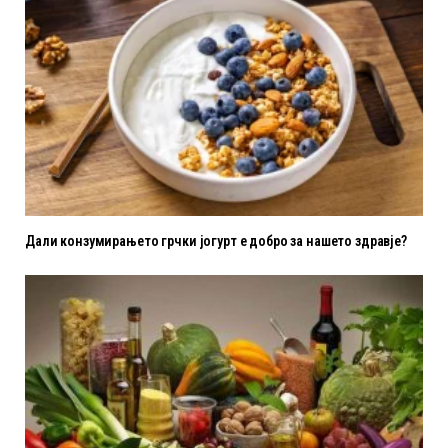
Дали конзумирањето грчки јогурт е добро за нашето здравје?