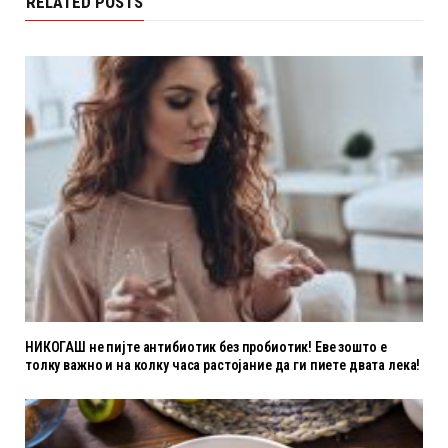
RELATED POSTS
НИКОГАШ не пијте антибиотик без пробиотик! Еве зошто е
толку важно и на колку часа растојание да ги пиете двата лека!