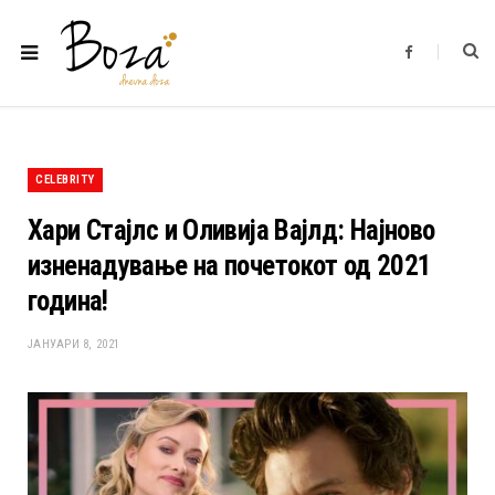
F
a
c
e
b
o
o
k
CELEBRITY
Хари Стајлс и Оливија Вајлд: Најново
изненадување на почетокот од 2021
година!
ЈАНУАРИ 8, 2021