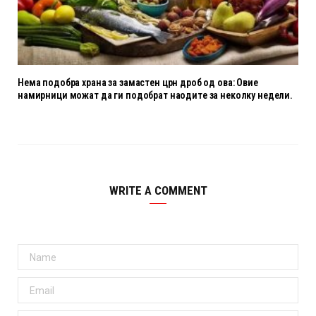
Нема подобра храна за замастен црн дроб од ова: Овие
намирници можат да ги подобрат наодите за неколку недели.
WRITE A COMMENT