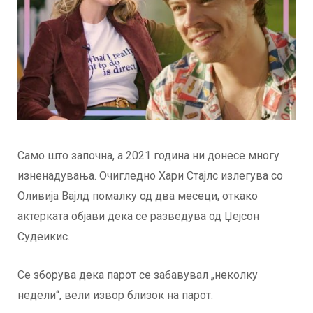
Само што започна, а 2021 година ни донесе многу
изненадувања. Очигледно Хари Стајлс излегува со
Оливија Вајлд помалку од два месеци, откако
актерката објави дека се разведува од Џејсон
Судеикис.
Се зборува дека парот се забавувал „неколку
недели“, вели извор близок на парот.