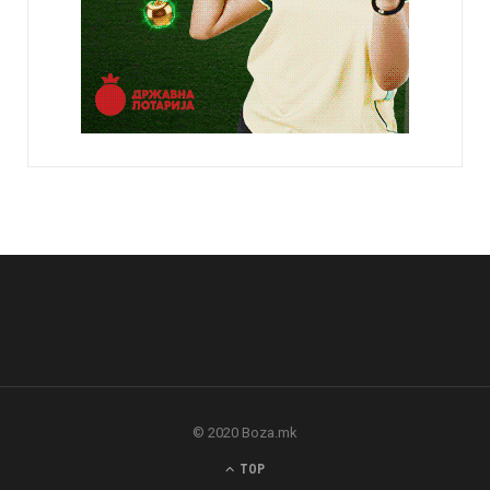
© 2020 Boza.mk
TOP