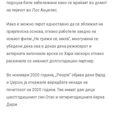
подоцна биле забележани како се враќаат во домот
на пејачот во Лос Анџелес.
Иако е можно парот едноставно да се зближил на
пријателска основа, откако работеле заедно на
новиот филм „Не грижи се, мила“, многумина се
убедени дека ова е доказ дека режисерот и
актерката започнале врска со Хари наскоро откако
раскинале со нивниот долгогодишен партнер.
Во ноември 2020 година, „People“ објави дека Вајлд
и Џејсон, ја откажале веридбата некаде на
почетокот на 2020 година. Тие имаат две деца:
шестгодишниот син Отис и четиригодишната ќерка
Дејзи.