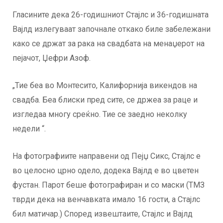
Гласините дека 26-годишниот Стајлс и 36-годишната
Вајлд излегуваат започнале откако биле забележани
како се држат за рака на свадбата на менаџерот на
пејачот, Џефри Азоф.
„Тие беа во Монтесито, Калифорнија викендов на
свадба. Беа блиски пред сите, се држеа за раце и
изгледаа многу среќно. Тие се заедно неколку
недели “.
На фотографиите направени од Пејџ Сикс, Стајлс е
во целосно црно одело, додека Вајлд е во цветен
фустан. Парот беше фотографиран и со маски (ТМЗ
тврди дека на венчавката имало 16 гости, а Стајлс
бил матичар.) Според извештаите, Стајлс и Вајлд