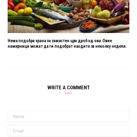
Нема подобра храна за замастен црн дроб од ова: Овие
намирници можат да ги подобрат наодите за неколку недели.
WRITE A COMMENT