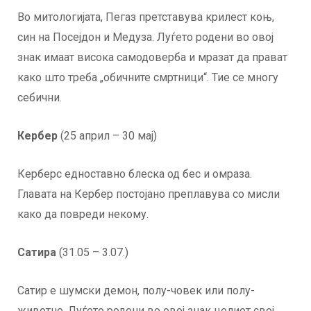
Во митологијата, Пегаз претставува крилест коњ,
син на Посејдон и Медуза. Луѓето родени во овој
знак имаат висока самодоверба и мразат да прават
како што треба „обичните смртници“. Тие се многу
себични.
Кербер
(25 април – 30 мај)
Керберс едноставно блеска од бес и омраза.
Главата на Кербер постојано преплавува со мисли
како да повреди некому.
Сатира
(31.05 – 3.07.)
Сатир е шумски демон, полу-човек или полу-
животно. Луѓето родени во овој знак целиот свој