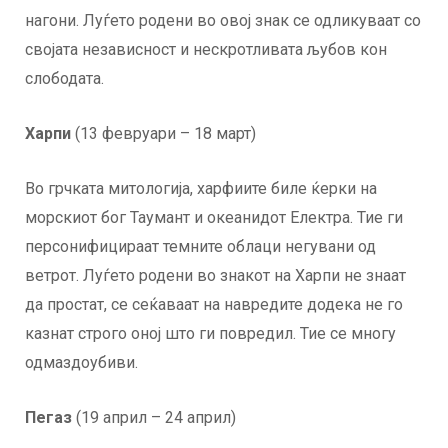
нагони. Луѓето родени во овој знак се одликуваат со
својата независност и нескротливата љубов кон
слободата.
Харпи
(13 февруари – 18 март)
Во грчката митологија, харфиите биле ќерки на
морскиот бог Таумант и океанидот Електра. Тие ги
персонифицираат темните облаци негувани од
ветрот. Луѓето родени во знакот на Харпи не знаат
да простат, се сеќаваат на навредите додека не го
казнат строго оној што ги повредил. Тие се многу
одмаздоубиви.
Пегаз
(19 април – 24 април)