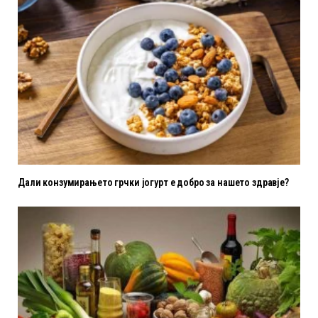
Дали конзумирањето грчки јогурт е добро за нашето здравје?