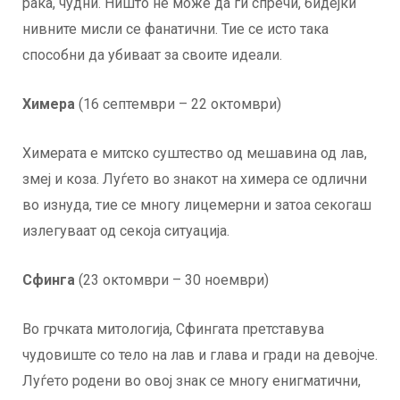
рака, чудни. Ништо не може да ги спречи, бидејќи
нивните мисли се фанатични. Тие се исто така
способни да убиваат за своите идеали.
Химера
(16 септември – 22 октомври)
Химерата е митско суштество од мешавина од лав,
змеј и коза. Луѓето во знакот на химера се одлични
во изнуда, тие се многу лицемерни и затоа секогаш
излегуваат од секоја ситуација.
Сфинга
(23 октомври – 30 ноември)
Во грчката митологија, Сфингата претставува
чудовиште со тело на лав и глава и гради на девојче.
Луѓето родени во овој знак се многу енигматични,