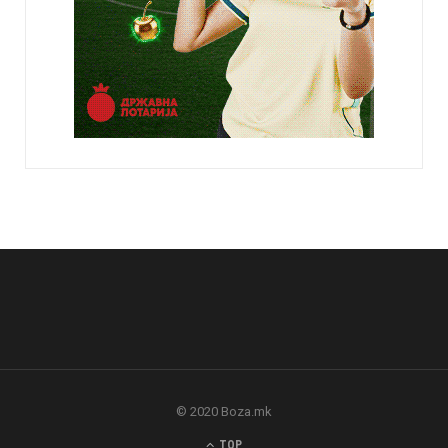
© 2020 Boza.mk
TOP