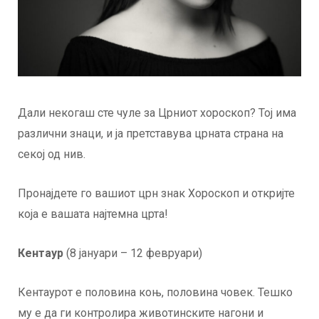
Дали некогаш сте чуле за Црниот хороскоп? Тој има
различни знаци, и ја претставува црната страна на
секој од нив.
Пронајдете го вашиот црн знак Хороскоп и откријте
која е вашата најтемна црта!
Кентаур
(8 јануари – 12 февруари)
Кентаурот е половина коњ, половина човек. Тешко
му е да ги контролира животинските нагони и