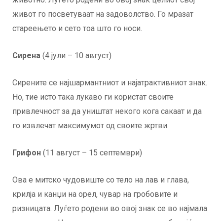
живот го посветуваат на задоволство. Го мразат
стареењето и сето тоа што го носи.
Сирена
(4 јули – 10 август)
Сирените се најшармантниот и најатрактивниот знак.
Но, тие исто така лукаво ги користат своите
привлечност за да уништат некого кога сакаат и да
го извлечат максимумот од своите жртви.
Грифон
(11 август – 15 септември)
Ова е митско чудовиште со тело на лав и глава,
крилја и канџи на орел, чувар на гробовите и
ризницата. Луѓето родени во овој знак се во најмала