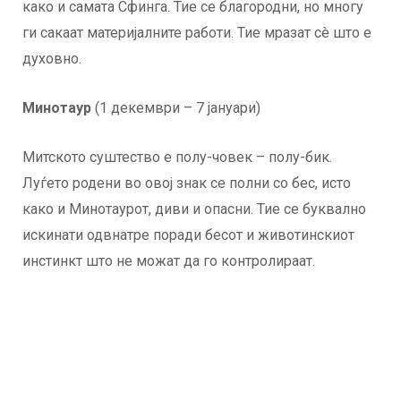
како и самата Сфинга. Тие се благородни, но многу
ги сакаат материјалните работи. Тие мразат сè што е
духовно.
Минотаур
(1 декември – 7 јануари)
Митското суштество е полу-човек – полу-бик.
Луѓето родени во овој знак се полни со бес, исто
како и Минотаурот, диви и опасни. Тие се буквално
искинати одвнатре поради бесот и животинскиот
инстинкт што не можат да го контролираат.