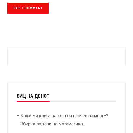
ВИЦ НА ДЕНОТ
– Кажи ми книга на која си плачел најмногу?
– Збирка задачи по математика…