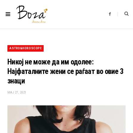
F
a
c
e
b
o
o
k
ASTRO&HOROSCOPE
Никој не може да им одолее:
Најфаталните жени се раѓаат во овие 3
знаци
МАЈ 27, 2021