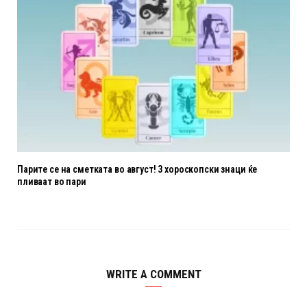
Парите се на сметката во август! 3 хороскопски знаци ќе
пливаат во пари
WRITE A COMMENT