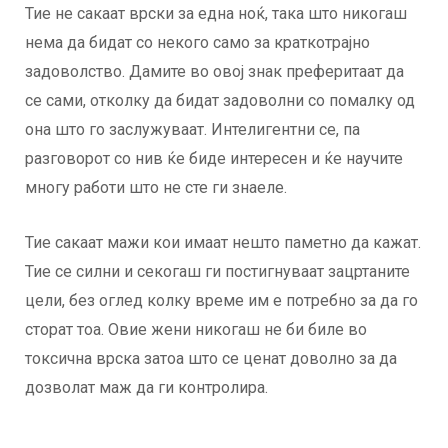
Тие не сакаат врски за една ноќ, така што никогаш
нема да бидат со некого само за краткотрајно
задоволство. Дамите во овој знак преферитаат да
се сами, отколку да бидат задоволни со помалку од
она што го заслужуваат. Интелигентни се, па
разговорот со нив ќе биде интересен и ќе научите
многу работи што не сте ги знаеле.
Тие сакаат мажи кои имаат нешто паметно да кажат.
Тие се силни и секогаш ги постигнуваат зацртаните
цели, без оглед колку време им е потребно за да го
сторат тоа. Овие жени никогаш не би биле во
токсична врска затоа што се ценат доволно за да
дозволат маж да ги контролира.