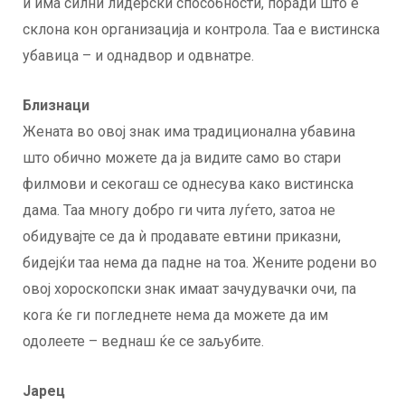
и има силни лидерски способности, поради што е
склона кон организација и контрола. Таа е вистинска
убавица – и однадвор и одвнатре.
Близнаци
Жената во овој знак има традиционална убавина
што обично можете да ја видите само во стари
филмови и секогаш се однесува како вистинска
дама. Таа многу добро ги чита луѓето, затоа не
обидувајте се да ѝ продавате евтини приказни,
бидејќи таа нема да падне на тоа. Жените родени во
овој хороскопски знак имаат зачудувачки очи, па
кога ќе ги погледнете нема да можете да им
одолеете – веднаш ќе се заљубите.
Јарец