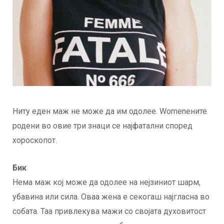
Ниту еден маж не може да им одолее. Womenените
родени во овие три знаци се најфатални според
хороскопот.
Бик
Нема маж кој може да одолее на нејзиниот шарм,
убавина или сила. Оваа жена е секогаш најгласна во
собата. Таа привлекува мажи со својата духовитост