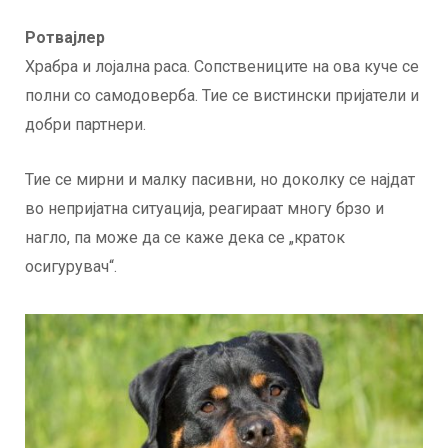
Ротвајлер
Храбра и лојална раса. Сопствениците на ова куче се
полни со самодоверба. Тие се вистински пријатели и
добри партнери.
Тие се мирни и малку пасивни, но доколку се најдат
во непријатна ситуација, реагираат многу брзо и
нагло, па може да се каже дека се „краток
осигурувач“.