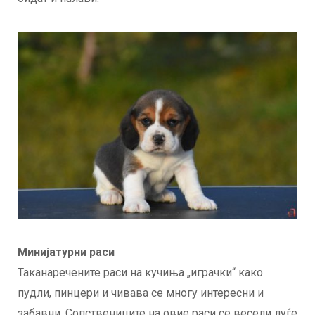
Минијатурни раси
Таканаречените раси на кучиња „играчки“ како
пудли, пинцери и чивава се многу интересни и
забавни. Сопствениците на овие раси се весели луѓе