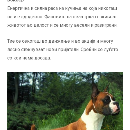
Енергична и силна раса на кучиња на која никогаш
не и е здодевно. Фановите на оваа трка го живеат
животот во целост и се многу весели и разиграни.
Тие се секогаш во движење и во акција и многу
лесно стекнуваат нови пријатели. Среќни се луѓето
со кои нема досада.