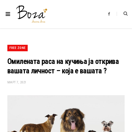
F
a
c
e
b
o
o
k
FREE ZONE
Омилената раса на кучиња ја открива
вашата личност – која е вашата ?
МАРТ 7, 2021