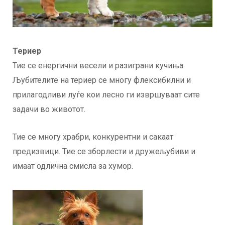
Териер
Тие се енергични весели и разиграни кучиња.
Љубителите на териер се многу флексибилни и
прилагодливи луѓе кои лесно ги извршуваат сите
задачи во животот.
Тие се многу храбри, конкурентни и сакаат
предизвици. Тие се зборлести и дружељубиви и
имаат одлична смисла за хумор.