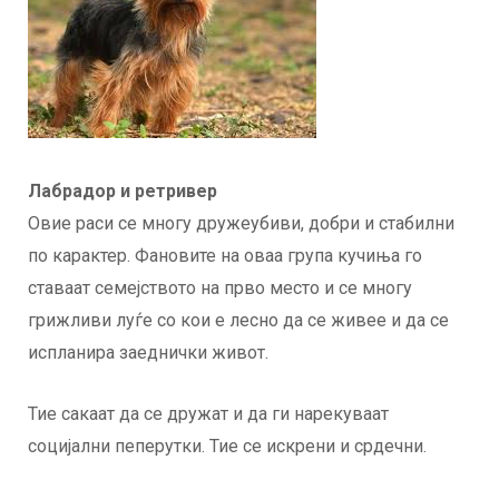
Лабрадор и ретривер
Овие раси се многу дружеубиви, добри и стабилни
по карактер. Фановите на оваа група кучиња го
ставаат семејството на прво место и се многу
грижливи луѓе со кои е лесно да се живее и да се
испланира заеднички живот.
Тие сакаат да се дружат и да ги нарекуваат
социјални пеперутки. Тие се искрени и срдечни.