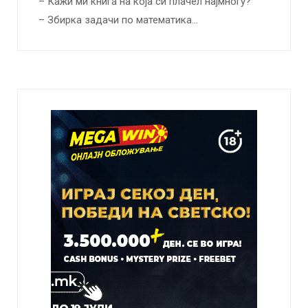
– Кажи ми книга на која си плачел најмногу?
– Збирка задачи по математика…