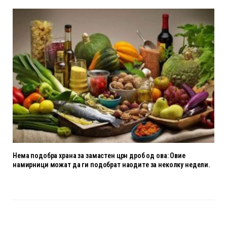
Нема подобра храна за замастен црн дроб од ова: Овие
намирници можат да ги подобрат наодите за неколку недели.