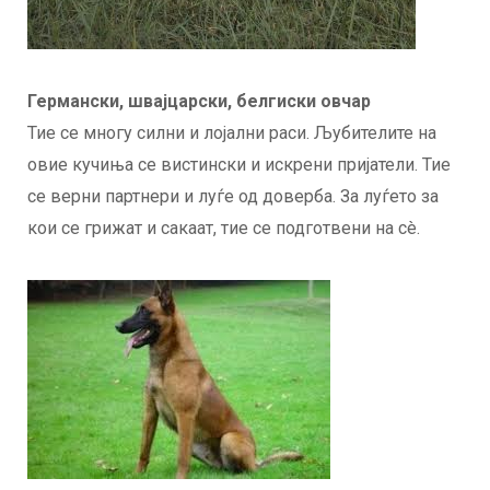
Германски, швајцарски, белгиски овчар
Тие се многу силни и лојални раси. Љубителите на
овие кучиња се вистински и искрени пријатели. Тие
се верни партнери и луѓе од доверба. За луѓето за
кои се грижат и сакаат, тие се подготвени на сè.