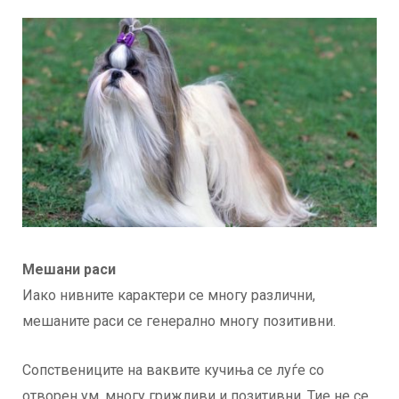
Мешани раси
Иако нивните карактери се многу различни,
мешаните раси се генерално многу позитивни.
Сопствениците на ваквите кучиња се луѓе со
отворен ум, многу грижливи и позитивни. Тие не се