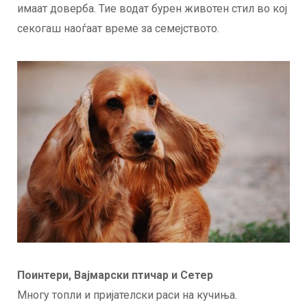
имаат доверба. Тие водат бурен животен стил во кој
секогаш наоѓаат време за семејството.
Поинтери, Вајмарски птичар и Сетер
Многу топли и пријателски раси на кучиња.