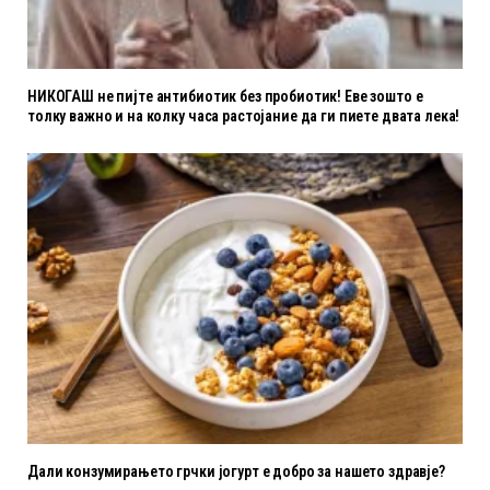
НИКОГАШ не пијте антибиотик без пробиотик! Еве зошто е
толку важно и на колку часа растојание да ги пиете двата лека!
Дали конзумирањето грчки јогурт е добро за нашето здравје?