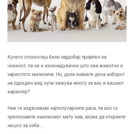
Кучето отсекогаш било најдобар пријател на
човекот, па не е изненадувачки што ова животно е
најчестото милениче. Но, дали знаевте дека изборот
на одреден вид куче кажува многу за вас и вашиот
карактер?
Ние ги издвоивме најпопуларните раси, па ако го
препознаете омилениот меѓу нив, може да откриете
нешто за себе …