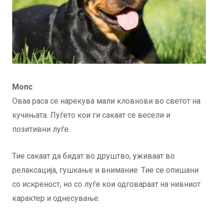
Мопс
Оваа раса се нарекува мали кловнови во светот на
кучињата. Луѓето кои ги сакаат се весели и
позитивни луѓе.
Тие сакаат да бидат во друштво, уживаат во
релаксација, гушкање и внимание. Тие се опишани
со искреност, но со луѓе кои одговараат на нивниот
карактер и однесување.