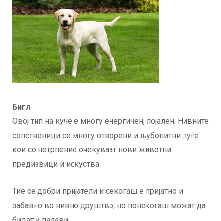
Бигл
Овој тип на куче е многу енергичен, лојален. Нивните
сопственици се многу отворени и љубопитни луѓе
кои со нетрпение очекуваат нови животни
предизвици и искуства.
Тие се добри пријатели и секогаш е пријатно и
забавно во нивно друштво, но понекогаш можат да
бидат и палави.