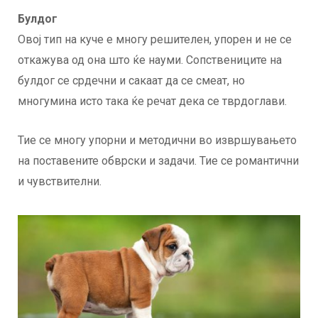
Булдог
Овој тип на куче е многу решителен, упорен и не се
откажува од она што ќе науми. Сопствениците на
булдог се срдечни и сакаат да се смеат, но
многумина исто така ќе речат дека се тврдоглави.
Тие се многу упорни и методични во извршувањето
на поставените обврски и задачи. Тие се романтични
и чувствителни.