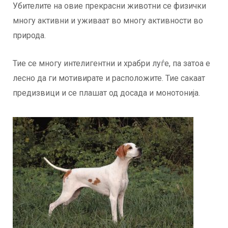
Убителите на овие прекрасни животни се физички
многу активни и уживаат во многу активности во
природа.
Тие се многу интелигентни и храбри луѓе, па затоа е
лесно да ги мотивирате и расположите. Тие сакаат
предизвици и се плашат од досада и монотонија.