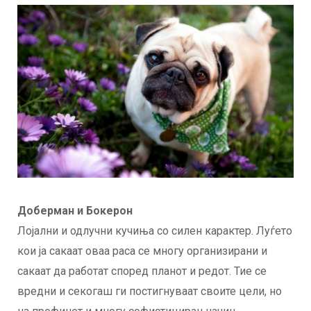
Доберман и Бокерон
Лојални и одлучни кучиња со силен карактер. Луѓето
кои ја сакаат оваа раса се многу организирани и
сакаат да работат според планот и редот. Тие се
вредни и секогаш ги постигнуваат своите цели, но