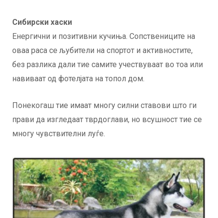
Сибирски хаски
Енергични и позитивни кучиња. Сопствениците на
оваа раса се љубители на спортот и активностите,
без разлика дали тие самите учествуваат во тоа или
навиваат од фотелјата на топол дом.
Понекогаш тие имаат многу силни ставови што ги
прави да изгледаат тврдоглави, но всушност тие се
многу чувствителни луѓе.