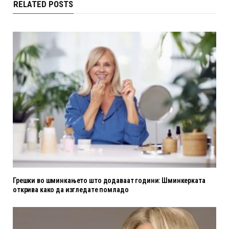
RELATED POSTS
Грешки во шминкањето што додаваат години: Шминкерката
открива како да изгледате помладо