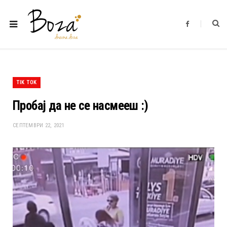
F
a
c
e
b
o
o
k
TIK TOK
Пробај да не се насмееш :)
СЕПТЕМВРИ 22, 2021