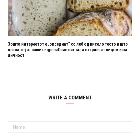
Зошто интернетот е „опседнат“ со леб од кисело тесто и што
прави тој за вашите цреваОвие сигнали откриваат лицемерна
личност
WRITE A COMMENT