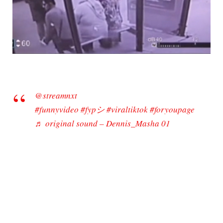
@streamnxt
#funnyvideo
#fypシ
#viraltiktok
#foryoupage
♬ original sound – Dennis_Masha 01