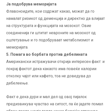
Ја подобрува меморијата
Флавоноидите, кои содржат какао, можат да го
намалат ризикот од деменција и директно да влијаат
на структурата и функцијата на мозокот. Овие
соединенија ги штитат невроните на мозокот од
оштетување и го подобруваат метаболизмот и
меморијата.
5. Помага во борбата против дебелината
Американски истражувачи открија интересен факт: и
покрај фактот дека какаото има повеќе калории
отколку чајот или кафето, тоа не доведува до
дебелеење.
Факт е дека дури и мал дел од овој пијалок
предизвикува чувство на ситост, па ќе јадете помал