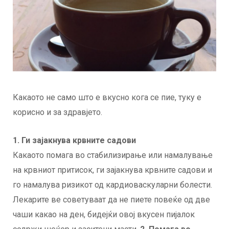
Какаото не само што е вкусно кога се пие, туку е
корисно и за здравјето.
1. Ги зајакнува крвните садови
Какаото помага во стабилизирање или намалување
на крвниот притисок, ги зајакнува крвните садови и
го намалува ризикот од кардиоваскуларни болести.
Лекарите ве советуваат да не пиете повеќе од две
чаши какао на ден, бидејќи овој вкусен пијалок