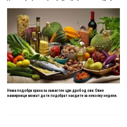
Нема подобра храна за замастен црн дроб од ова: Овие
намирници можат да ги подобрат наодите за неколку недели.