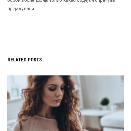
оброк после шолја топло какао бидејќи спречува
прејадување.
RELATED POSTS