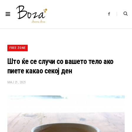
F
a
c
e
b
o
o
k
FREE ZONE
Што ќе се случи со вашето тело ако
пиете какао секој ден
МАЈ 21, 2021