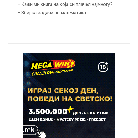
– Кажи ми книга на која си плачел најмногу?
– Збирка задачи по математика…