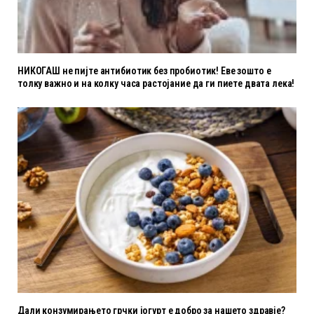
НИКОГАШ не пијте антибиотик без пробиотик! Еве зошто е
толку важно и на колку часа растојание да ги пиете двата лека!
Дали конзумирањето грчки јогурт е добро за нашето здравје?