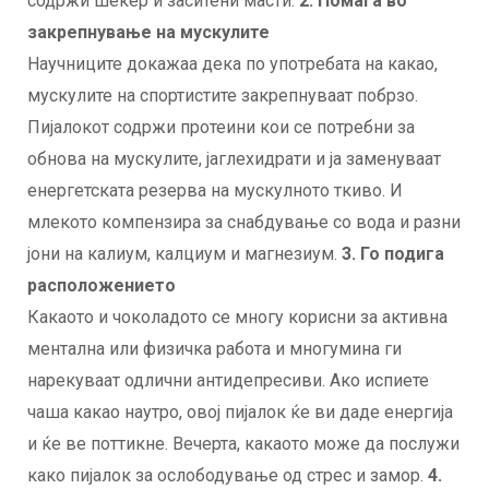
содржи шеќер и заситени масти.
2. Помага во
закрепнување на мускулите
Научниците докажаа дека по употребата на какао,
мускулите на спортистите закрепнуваат побрзо.
Пијалокот содржи протеини кои се потребни за
обнова на мускулите, јаглехидрати и ја заменуваат
енергетската резерва на мускулното ткиво. И
млекото компензира за снабдување со вода и разни
јони на калиум, калциум и магнезиум.
3. Го подига
расположението
Какаото и чоколадото се многу корисни за активна
ментална или физичка работа и многумина ги
нарекуваат одлични антидепресиви. Ако испиете
чаша какао наутро, овој пијалок ќе ви даде енергија
и ќе ве поттикне. Вечерта, какаото може да послужи
како пијалок за ослободување од стрес и замор.
4.