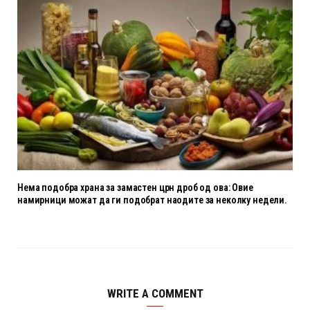
Нема подобра храна за замастен црн дроб од ова: Овие
намирници можат да ги подобрат наодите за неколку недели.
WRITE A COMMENT