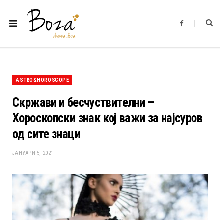
F
a
c
e
b
o
o
k
ASTRO&HOROSCOPE
Скржави и бесчуствителни –
Хороскопски знак кој важи за најсуров
од сите знаци
ЈАНУАРИ 5, 2021