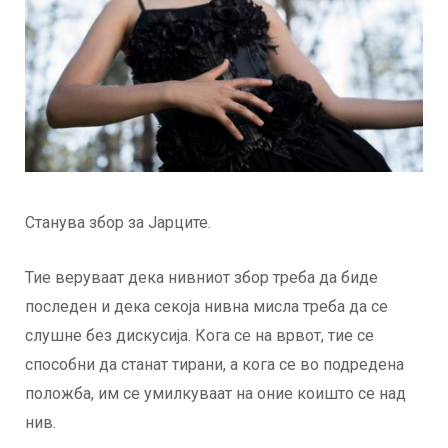
Станува збор за Јарците.
Тие веруваат дека нивниот збор треба да биде
последен и дека секоја нивна мисла треба да се
слушне без дискусија. Кога се на врвот, тие се
способни да станат тирани, а кога се во подредена
положба, им се умилкуваат на оние коишто се над
нив.