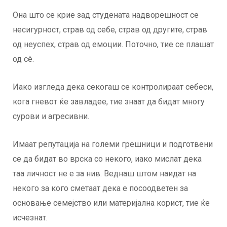
Она што се крие зад студената надворешност се
несигурност, страв од себе, страв од другите, страв
од неуспех, страв од емоции. Поточно, тие се плашат
од сè.
Иако изгледа дека секогаш се контролираат себеси,
кога гневот ќе завладее, тие знаат да бидат многу
сурови и агресивни.
Имаат репутација на големи грешници и подготвени
се да бидат во врска со некого, иако мислат дека
таа личност не е за нив. Веднаш штом наидат на
некого за кого сметаат дека е посоодветен за
основање семејство или материјална корист, тие ќе
исчезнат.