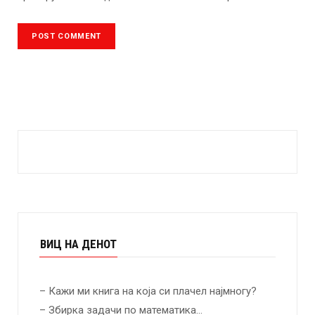
ВИЦ НА ДЕНОТ
– Кажи ми книга на која си плачел најмногу?
– Збирка задачи по математика…