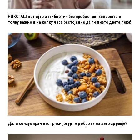
НИКОГАШ не пијте антибиотик без пробиотик! Еве зошто е
толку важно и на колку часа растојание да ги пиете двата лека!
Дали конзумирањето грчки јогурт е добро за нашето здравје?