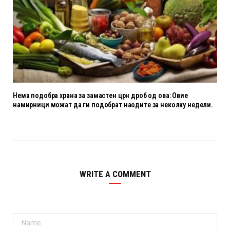
Нема подобра храна за замастен црн дроб од ова: Овие
намирници можат да ги подобрат наодите за неколку недели.
WRITE A COMMENT