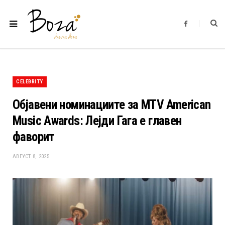
F
a
c
e
b
o
o
k
CELEBRITY
Објавени номинациите за MTV American
Music Awards: Лејди Гага е главен
фаворит
АВГУСТ 8, 2025