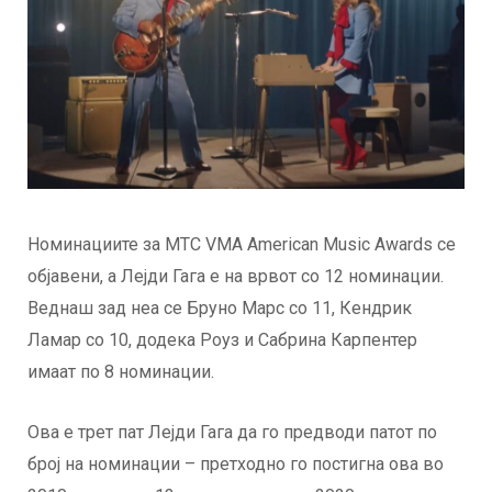
Номинациите за MTC VMA American Music Awards се
објавени, а Лејди Гага е на врвот со 12 номинации.
Веднаш зад неа се Бруно Марс со 11, Кендрик
Ламар со 10, додека Роуз и Сабрина Карпентер
имаат по 8 номинации.
Ова е трет пат Лејди Гага да го предводи патот по
број на номинации – претходно го постигна ова во