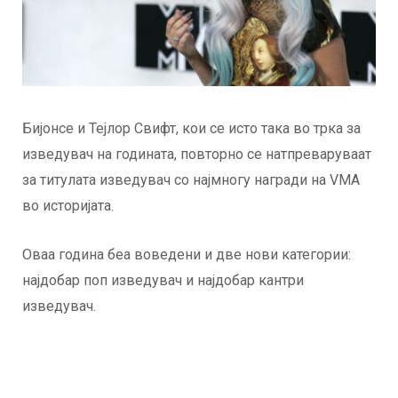
Бијонсе и Тејлор Свифт, кои се исто така во трка за
изведувач на годината, повторно се натпреваруваат
за титулата изведувач со најмногу награди на VMA
во историјата.
Оваа година беа воведени и две нови категории:
најдобар поп изведувач и најдобар кантри
изведувач.