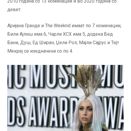
2010 година со 13 номинации и во 2020 година со
девет.
Аријана Гранде и The Weeknd имаат по 7 номинации,
Били Ајлиш има 6, Чарли XCX има 5, додека Бед
Бани, Душ, Ед Ширан, Џели Рол, Мајли Сајрус и Тејт
Мекреј се изедначени со по 4.