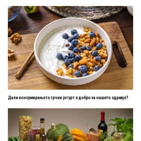
Дали конзумирањето грчки јогурт е добро за нашето здравје?