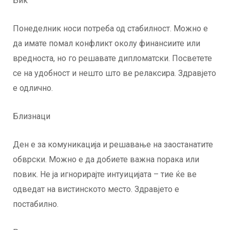
Бик
Понеделник носи потреба од стабилност. Можно е
да имате помал конфликт околу финансиите или
вредноста, но го решавате дипломатски. Посветете
се на удобност и нешто што ве релаксира. Здравјето
е одлично.
Близнаци
Ден е за комуникација и решавање на заостанатите
обврски. Можно е да добиете важна порака или
повик. Не ја игнорирајте интуицијата – тие ќе ве
одведат на вистинското место. Здравјето е
постабилно.