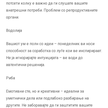
потсети колку е важно да ги слушате вашите
внатрешни потреби. Проблем со репродуктивните
органи.
Водолија
Вашиот ум е полн со идеи – понеделник ви носи
способност за соработка со луѓе кои ве инспирираат.
Не ја игнорирајте интуицијата – ве води до
автентични решенија.
Риба
Емотивни сте, но и креативни – идеални за
уметнички дела или подлабоко разбирање на
другите. Не заборавајте да ги заштитите вашите