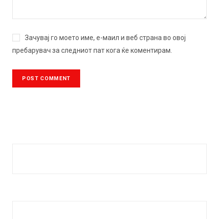
Зачувај го моето име, е-маил и веб страна во овој
пребарувач за следниот пат кога ќе коментирам.