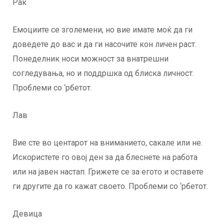
Рак
Емоциите се зголемени, но вие имате моќ да ги
доведете до вас и да ги насочите кон личен раст.
Понеделник носи можност за внатрешни
согледувања, но и поддршка од блиска личност.
Проблеми со ‘рбетот.
Лав
Вие сте во центарот на вниманието, сакале или не.
Искористете го овој ден за да блеснете на работа
или на јавен настап. Грижете се за егото и оставете
ги другите да го кажат своето. Проблеми со ‘рбетот.
Девица