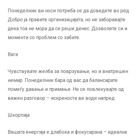
Понеделник ви носи потреба се да доведете во ред.
Добро ја правите организацијата, но не заборавајте
дека тоа не мора да се реши денес. Дозволете си и
моменти со проблем со забите.
Вага
Чувствувате желба за поврзување, но и внатрешен
немир. Понеделник бара од вас да балансирате
помеѓу давање и примање. Не се повлекувајте од
важен разговор – искреноста ве води напред.
Шкорпија
Вашата енергија е длабока и фокусирана – идеална