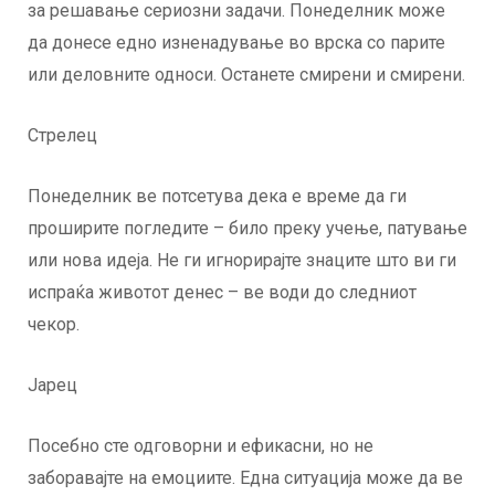
за решавање сериозни задачи. Понеделник може
да донесе едно изненадување во врска со парите
или деловните односи. Останете смирени и смирени.
Стрелец
Понеделник ве потсетува дека е време да ги
проширите погледите – било преку учење, патување
или нова идеја. Не ги игнорирајте знаците што ви ги
испраќа животот денес – ве води до следниот
чекор.
Јарец
Посебно сте одговорни и ефикасни, но не
заборавајте на емоциите. Една ситуација може да ве