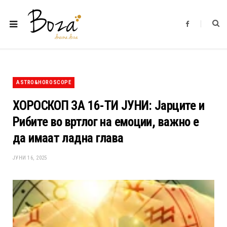
F
a
c
e
b
o
o
k
ASTRO&HOROSCOPE
ХОРОСКОП ЗА 16-ТИ ЈУНИ: Јарците и
Рибите во вртлог на емоции, важно е
да имаат ладна глава
ЈУНИ 16, 2025