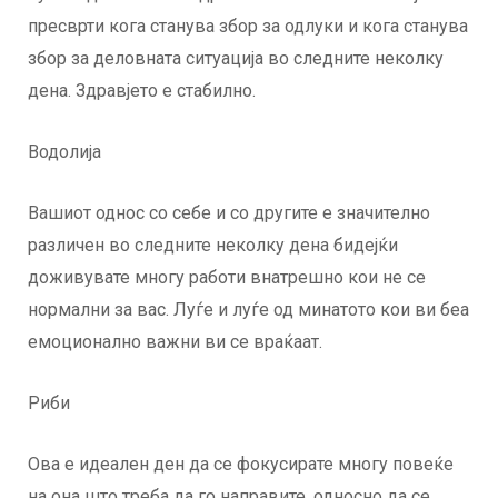
пресврти кога станува збор за одлуки и кога станува
збор за деловната ситуација во следните неколку
дена. Здравјето е стабилно.
Водолија
Вашиот однос со себе и со другите е значително
различен во следните неколку дена бидејќи
доживувате многу работи внатрешно кои не се
нормални за вас. Луѓе и луѓе од минатото кои ви беа
емоционално важни ви се враќаат.
Риби
Ова е идеален ден да се фокусирате многу повеќе
на она што треба да го направите, односно да се