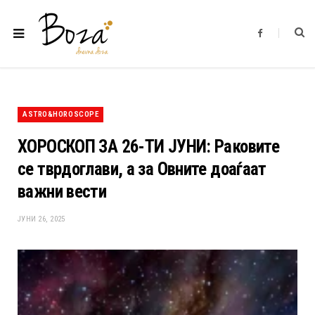
F
a
c
e
b
o
o
k
ASTRO&HOROSCOPE
ХОРОСКОП ЗА 26-ТИ ЈУНИ: Раковите
се тврдоглави, а за Овните доаѓаат
важни вести
ЈУНИ 26, 2025