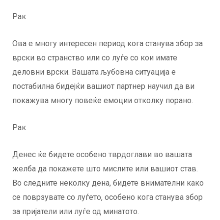
Рак
Ова е многу интересен период кога станува збор за
врски во странство или со луѓе со кои имате
деловни врски. Вашата љубовна ситуација е
постабилна бидејќи вашиот партнер научил да ви
покажува многу повеќе емоции отколку порано.
Рак
Денес ќе бидете особено тврдоглави во вашата
желба да покажете што мислите или вашиот став.
Во следните неколку дена, бидете внимателни како
се поврзувате со луѓето, особено кога станува збор
за пријатели или луѓе од минатото.