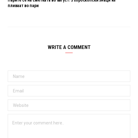
Парите се на сметката во август! 3 хороскопски знаци ќе
пливаат во пари
WRITE A COMMENT