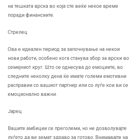
на тешката врска во која сте веќе некое време
поради финансиите.
Стрелец
Ова е идеален период за започнување на некои
нови работи, особено кога станува збор за врски во
семејниот круг. Што се однесува до емоциите, во
следните неколку дена ќе имате големи емотивни
расправии со вашиот партнер или со луѓе кои ви се
емоционално важни.
Јарец
Вашите амбиции се преголеми, но не дозволувајте
луѓето да ве земат здраво за готово. Внимавајте на