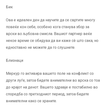
Бик
Ова е идеален ден да научите да се свртите многу
повеќе кон себе, особено кога станува збор за
врски во љубовна смисла. Вашиот партнер веќе
некое време се обидува да ви каже сè што сака, но
едноставно не можете да го слушнете.
Близнаци
Меркур го активира вашето поле на конфликт со
други луѓе, затоа бидете внимателни во врска со тоа
до крајот на денот. Вашето здравје е постабилно во
споредба со претходниот период, затоа бидете
внимателни како се храните.