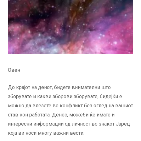
Овен
До крајот на денот, бидете внимателни што
зборувате и какви зборови зборувате, бидејќи е
можно да влезете во конфликт без оглед на вашиот
став кон работата. Денес, можеби ќе имате и
интересни информации од личност во знакот Јарец
која ви носи многу важни вести.