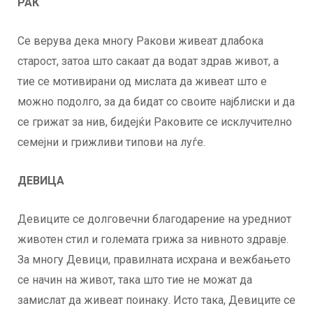
РАК
Се верува дека многу Ракови живеат длабока
старост, затоа што сакаат да водат здрав живот, а
тие се мотивирани од мислата да живеат што е
можно подолго, за да бидат со своите најблиски и да
се грижат за нив, бидејќи Раковите се исклучително
семејни и грижливи типови на луѓе.
ДЕВИЦА
Девиците се долговечни благодарение на уредниот
животен стил и големата грижа за нивното здравје.
За многу Девици, правилната исхрана и вежбањето
се начин на живот, така што тие не можат да
замислат да живеат поинаку. Исто така, Девиците се