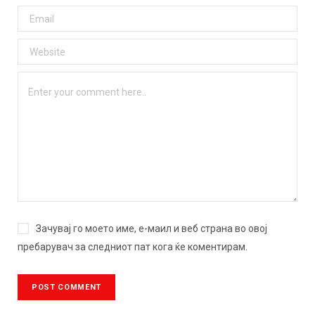
Зачувај го моето име, е-маил и веб страна во овој
пребарувач за следниот пат кога ќе коментирам.