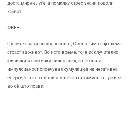
доста мирни луѓе, а помалку стрес значи подолг
живот.
ОВЕН
Од сите знаци во хороскопот, Овенот има најголема
страст за живот. Во исто време, тој е исклучително
физички и психички силен знак, а неговата
импулсивност спречува акумулација на негативна
енергија. Тој е хедонист и вечен оптимист. Тој ужива
во сè што прави.