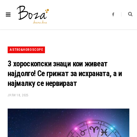
F
a
c
e
b
o
o
k
ASTRO&HOROSCOPE
3 хороскопски знаци кои живеат
најдолго! Се грижат за исхраната, а и
најмалку се нервираат
ЈУЛИ 18, 2025