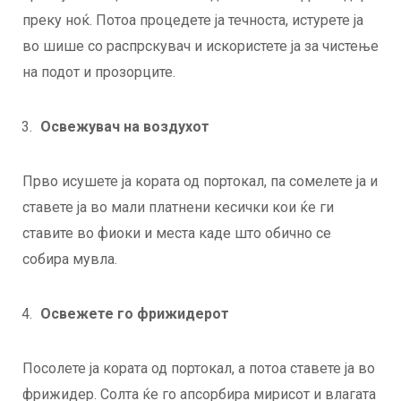
преку ноќ. Потоа процедете ја течноста, истурете ја
во шише со распрскувач и искористете ја за чистење
на подот и прозорците.
Освежувач на воздухот
Прво исушете ја кората од портокал, па сомелете ја и
ставете ја во мали платнени кесички кои ќе ги
ставите во фиоки и места каде што обично се
собира мувла.
Освежете го фрижидерот
Посолете ја кората од портокал, а потоа ставете ја во
фрижидер. Солта ќе го апсорбира мирисот и влагата