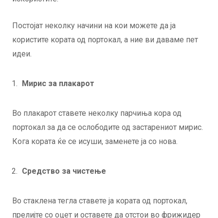
Постојат неколку начини на кои можете да ја
користите кората од портокал, а ние ви даваме пет
идеи.
Мирис за плакарот
Во плакарот ставете неколку парчиња кора од
портокал за да се ослободите од застарениот мирис.
Кога кората ќе се исуши, заменете ја со нова.
Средство за чистење
Во стаклена тегла ставете ја кората од портокал,
прелијте со оцет и оставете да отстои во фрижидер