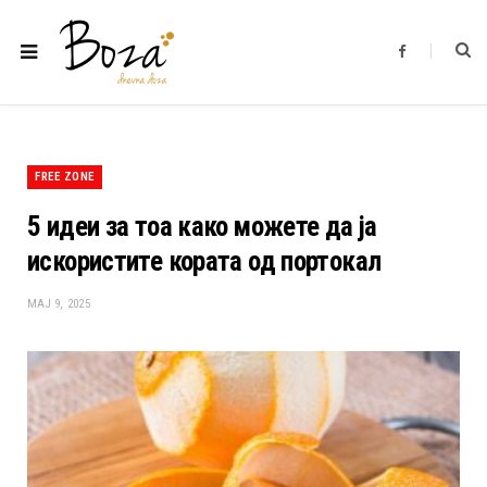
F
a
c
e
b
o
o
k
FREE ZONE
5 идеи за тоа како можете да ја
искористите кората од портокал
МАЈ 9, 2025