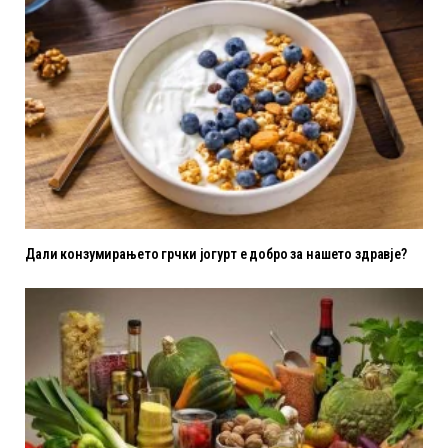
Дали конзумирањето грчки јогурт е добро за нашето здравје?