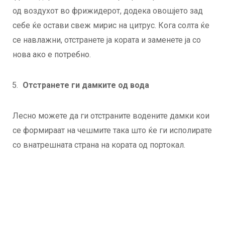
од воздухот во фрижидерот, додека овошјето зад
себе ќе остави свеж мирис на цитрус. Кога солта ќе
се навлажни, отстранете ја кората и заменете ја со
нова ако е потребно.
Отстранете ги дамките од вода
Лесно можете да ги отстраните водените дамки кои
се формираат на чешмите така што ќе ги исполирате
со внатрешната страна на кората од портокал.