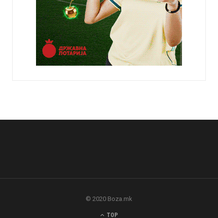
© 2020 Boza.mk
TOP