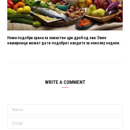
Нема подобра храна за замастен црн дроб од ова: Овие
намирници можат да ги подобрат наодите за неколку недели.
WRITE A COMMENT