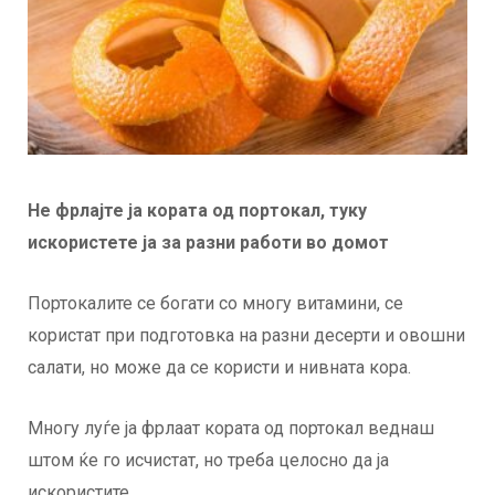
Не фрлајте ја кората од портокал, туку
искористете ја за разни работи во домот
Портокалите се богати со многу витамини, се
користат при подготовка на разни десерти и овошни
салати, но може да се користи и нивната кора.
Многу луѓе ја фрлаат кората од портокал веднаш
штом ќе го исчистат, но треба целосно да ја
искористите.