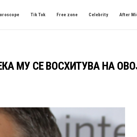
oroscope
Tik Tok
Free zone
Celebrity
After Mi
А МУ СЕ ВОСХИТУВА НА ОВОЈ К