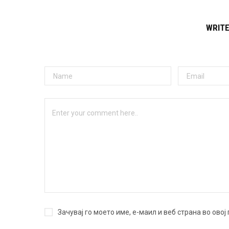
WRIT
Зачувај го моето име, е-маил и веб страна во ово