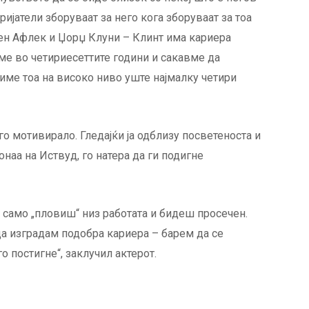
пријатели зборуваат за него кога зборуваат за тоа
Бен Афлек и Џорџ Клуни – Клинт има кариера
ме во четириесеттите години и сакавме да
ме тоа на високо ниво уште најмалку четири
о мотивирало. Гледајќи ја одблизу посветеноста и
онаа на Иствуд, го натера да ги подигне
о само „пловиш“ низ работата и бидеш просечен.
да изградам подобра кариера – барем да се
 постигне“, заклучил актерот.