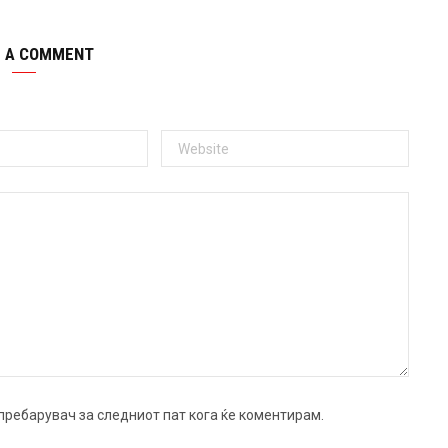
E A COMMENT
ј пребарувач за следниот пат кога ќе коментирам.