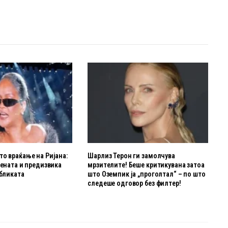
о враќање на Ријана:
Шарлиз Терон ги замолчува
цената и предизвика
мрзителите! Беше критикувана затоа
убликата
што Оземпик ја „проголтал“ – по што
следеше одговор без филтер!