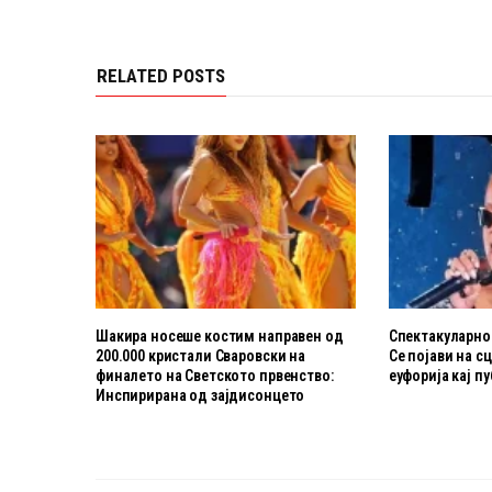
RELATED POSTS
Шакира носеше костим направен од
Спектакуларнот
200.000 кристали Сваровски на
Се појави на с
финалето на Светското првенство:
еуфорија кај п
Инспирирана од зајдисонцето