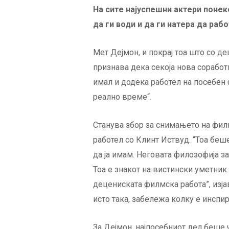
На сите најуспешни актери понеко
да ги води и да ги натера да раб
Мет Дејмон, и покрај тоа што со де
признава дека секоја нова соработ
имал и додека работел на посебен 
реално време“.
Станува збор за снимањето на филмот
работел со Клинт Иствуд. “Тоа беш
да ја имам. Неговата филозофија за
Тоа е знакот на вистински уметни
децениската филмска работа”, изјави
исто така, забележа колку е инспир
За Дејмон, најпосебниот дел беше 