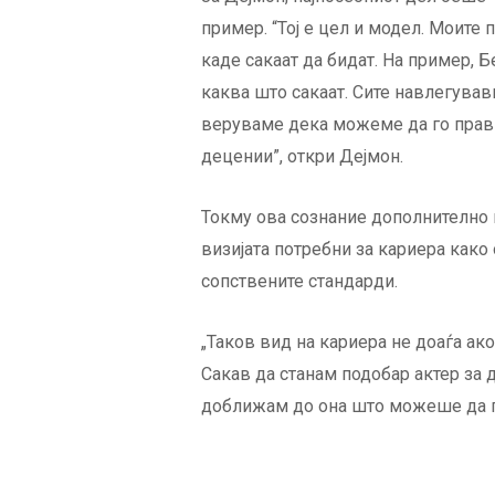
пример. “Тој е цел и модел. Моите 
каде сакаат да бидат. На пример, 
каква што сакаат. Сите навлегував
веруваме дека можеме да го прави
децении”, откри Дејмон.
Токму ова сознание дополнително г
визијата потребни за кариера како 
сопствените стандарди.
„Таков вид на кариера не доаѓа ак
Сакав да станам подобар актер за 
доближам до она што можеше да го