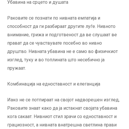
Убавина на срцето и душата
Раковите се познати по нивната емпатија и
способност да ги разбираат другите луѓе. Нивното
внимание, грижа и подготвеност да ве слушаат ве
прават да се чувствувате посебно во нивно
друштво. Нивната убавина не е само во физичкиот
изглед, туку и во топлината што несебично ја
пружаат.
Комбинација на едноставност и елеганција
Иако не се потпираат на својот надворешен изглед,
Раковите знаат како да ја истакнат својата убавина
кога сакаат. Нивниот стил зрачи со едноставност и
грациозност, а нивната внатрешна светлина прави