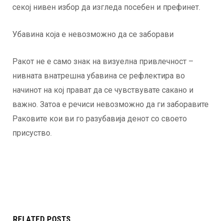
секој нивен избор да изгледа посебен и префинет.
Убавина која е невозможно да се заборави
Ракот не е само знак на визуелна привлечност –
нивната внатрешна убавина се рефлектира во
начинот на кој прават да се чувствувате сакано и
важно. Затоа е речиси невозможно да ги заборавите
Раковите кои ви го разубавија денот со своето
присуство.
RELATED POSTS