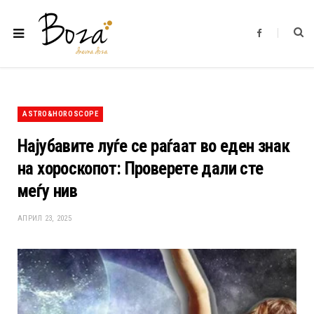
F
a
c
e
b
o
o
k
ASTRO&HOROSCOPE
Најубавите луѓе се раѓаат во еден знак
на хороскопот: Проверете дали сте
меѓу нив
АПРИЛ 23, 2025