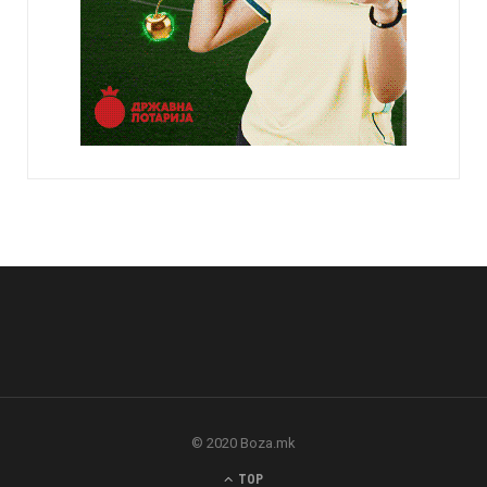
© 2020 Boza.mk
TOP