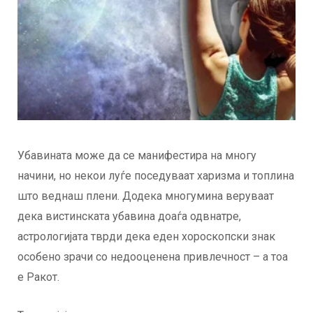
Убавината може да се манифестира на многу
начини, но некои луѓе поседуваат харизма и топлина
што веднаш плени. Додека многумина веруваат
дека вистинската убавина доаѓа одвнатре,
астрологијата тврди дека еден хороскопски знак
особено зрачи со недооценена привлечност – а тоа
е Ракот.