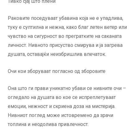
Тивко сјај што плени
Раковите поседуваат убавина која не е упадлива,
туку е суптилна и нежна, како благ летен ветер или
чувство на сигурност во прегратките на саканата
личност. Нивното присуство смирува и ја загрева
душата, оставајќи неизбришлив впечаток.
Очи кои зборуваат погласно од зборовите
Она што ги прави уникатно убави се нивните очи –
огледало на душата во кое се испреплетуваат
емоции, нежност и скриена доза на мистерија.
Нивниот поглед може истовремено да зрачи
топлина и неодолива привлечност.