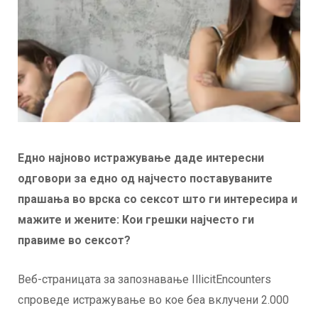
Едно најново истражување даде интересни
одговори за едно од најчесто поставуваните
прашања во врска со сексот што ги интересира и
мажите и жените: Кои грешки најчесто ги
правиме во сексот?
Веб-страницата за запознавање IllicitEncounters
спроведе истражување во кое беа вклучени 2.000