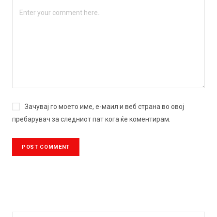
Зачувај го моето име, е-маил и веб страна во овој
пребарувач за следниот пат кога ќе коментирам.