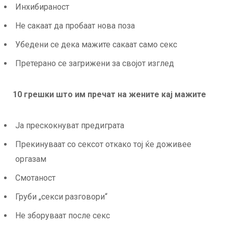
Инхибираност
Не сакаат да пробаат нова поза
Убедени се дека мажите сакаат само секс
Претерано се загрижени за својот изглед
10 грешки што им пречат на жените кај мажите
Ја прескокнуват предиграта
Прекинуваат со сексот откако тој ќе доживее
оргазам
Смотаност
Груби „секси разговори“
Не зборуваат после секс