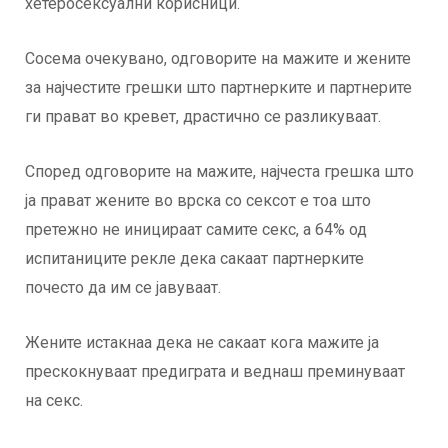
хетеросексуални корисници.
Сосема очекувано, одговорите на мажите и жените
за најчестите грешки што партнерките и партнерите
ги прават во кревет, драстично се разликуваат.
Според одговорите на мажите, најчеста грешка што
ја прават жените во врска со сексот е тоа што
претежно не иницираат самите секс, а 64% од
испитаниците рекле дека сакаат партнерките
почесто да им се јавуваат.
Жените истакнаа дека не сакаат кога мажите ја
прескокнуваат предиграта и веднаш преминуваат
на секс.