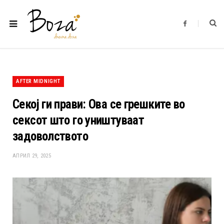
F
a
c
e
b
o
o
k
AFTER MIDNIGHT
Секој ги прави: Ова се грешките во
сексот што го уништуваат
задоволството
АПРИЛ 29, 2025