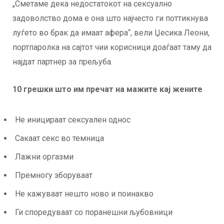
„Сметаме дека недостатокот на сексуално
задоволство дома е она што најчесто ги поттикнува
луѓето во брак да имаат афера“, вели Џесика Леони,
портпаролка на сајтот чии корисници доаѓаат таму да
најдат партнер за прељуба.
10 грешки што им пречат на мажите кај жените
Не иницираат сексуален однос
Сакаат секс во темница
Лажни оргазми
Премногу зборуваат
Не кажуваат нешто ново и поинакво
Ги споредуваат со поранешни љубовници