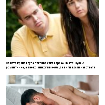
Вашата крвна група открива каква врска имате: Нула е
романтична, а еве кој никогаш нема да ви ги врати чувствата