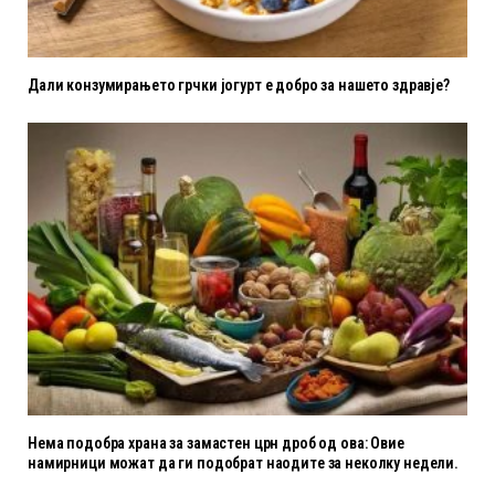
Дали конзумирањето грчки јогурт е добро за нашето здравје?
Нема подобра храна за замастен црн дроб од ова: Овие
намирници можат да ги подобрат наодите за неколку недели.