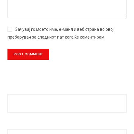
Зачувај го моето име, е-маил и веб страна во овој
пребарувач за следниот пат кога ќе коментирам.