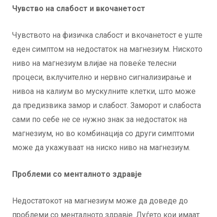
Чувство на слабост и вкочанетост
Чувството на физичка слабост и вкочанетост е уште
еден симптом на недостаток на магнезиум. Ниското
ниво на магнезиум влијае на повеќе телесни
процеси, вклучително и нервно сигнализирање и
нивоа на калиум во мускулните клетки, што може
да предизвика замор и слабост. Заморот и слабоста
сами по себе не се нужно знак за недостаток на
магнезиум, но во комбинација со други симптоми
може да укажуваат на ниско ниво на магнезиум.
Проблеми со менталното здравје
Недостатокот на магнезиум може да доведе до
проблеми со менталното здравје. Луѓето кои имаат