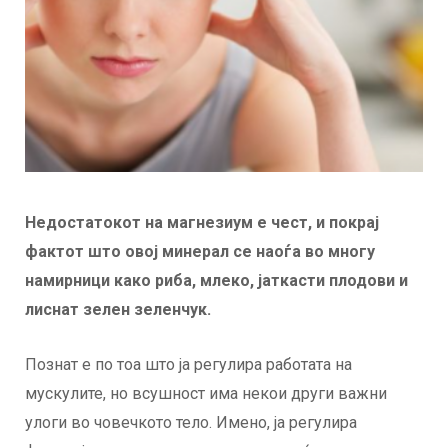
Недостатокот на магнезиум е чест, и покрај
фактот што овој минерал се наоѓа во многу
намирници како риба, млеко, јаткасти плодови и
лиснат зелен зеленчук.
Познат е по тоа што ја регулира работата на
мускулите, но всушност има некои други важни
улоги во човечкото тело. Имено, ја регулира