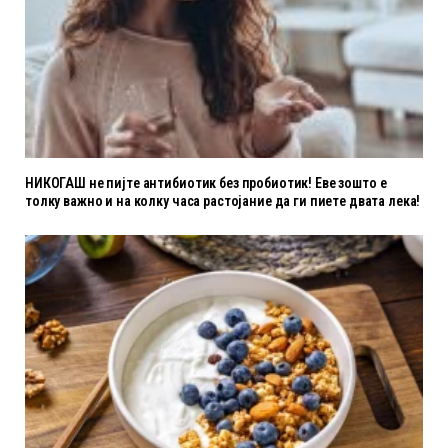
НИКОГАШ не пијте антибиотик без пробиотик! Еве зошто е
толку важно и на колку часа растојание да ги пиете двата лека!