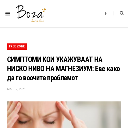
F
a
c
e
b
o
o
k
FREE ZONE
СИМПТОМИ КОИ УКАЖУВААТ НА
НИСКО НИВО НА МАГНЕЗИУМ: Еве како
да го воочите проблемот
МАЈ 12, 2025