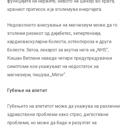
функцијата на нервите, нивото на шеќер во крвта,
крвниот притисок и ја зголемува енергијата.
Недоволното внесување на магнезиум може да го
зголеми ризикот од дијабетес, хипертензија,
кардиоваскуларни болести, остеопороза и други
болести. Затоа, лекарот за акутна нега на „NHS“,
Кишан Витлани наведе четири предупредувачки
симптоми кои укажуваат на недостаток на
магнезиум, пишува „Mirror“.
Губење на апетит
Губењето на апетитот може да укажува на различни
здравствени проблеми како стрес, дигестивни
проблеми, но може да биде и резултат на