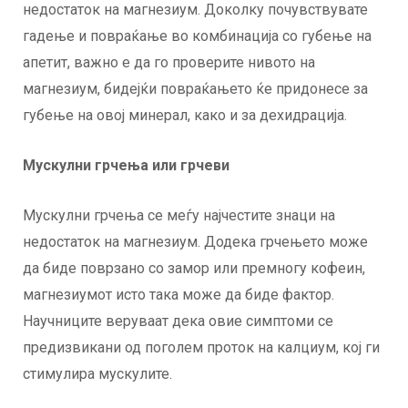
недостаток на магнезиум. Доколку почувствувате
гадење и повраќање во комбинација со губење на
апетит, важно е да го проверите нивото на
магнезиум, бидејќи повраќањето ќе придонесе за
губење на овој минерал, како и за дехидрација.
Мускулни грчења или грчеви
Мускулни грчења се меѓу најчестите знаци на
недостаток на магнезиум. Додека грчењето може
да биде поврзано со замор или премногу кофеин,
магнезиумот исто така може да биде фактор.
Научниците веруваат дека овие симптоми се
предизвикани од поголем проток на калциум, кој ги
стимулира мускулите.