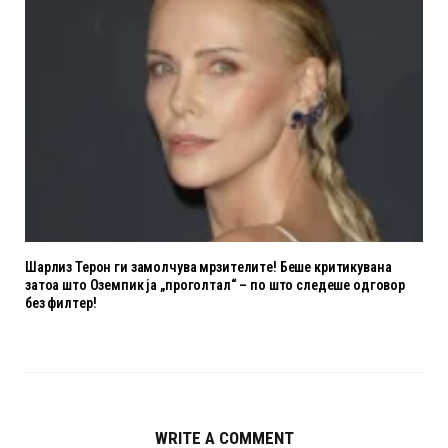
Шарлиз Терон ги замолчува мрзителите! Беше критикувана
затоа што Оземпик ја „проголтал“ – по што следеше одговор
без филтер!
WRITE A COMMENT