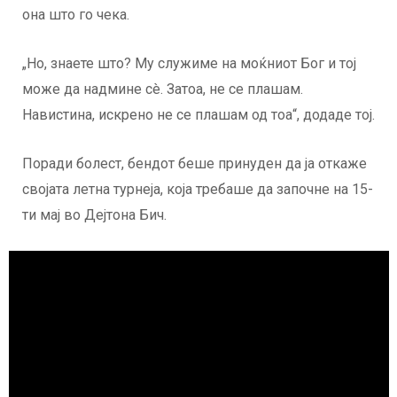
она што го чека.
„Но, знаете што? Му служиме на моќниот Бог и тој
може да надмине сè. Затоа, не се плашам.
Навистина, искрено не се плашам од тоа“, додаде тој.
Поради болест, бендот беше принуден да ја откаже
својата летна турнеја, која требаше да започне на 15-
ти мај во Дејтона Бич.