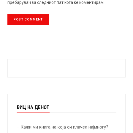
пребарувач за следниот пат кога ќе коментирам.
ВИЦ НА ДЕНОТ
– Кажи ми книга на која си плачел најмногу?