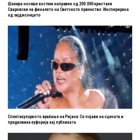
Шакира носеше костим направен од 200.000 кристали
Сваровски на финалето на Светското првенство: Инспирирана
од зајдисонцето
Спектакуларното враќање на Ријана: Се појави на сцената и
предизвика еуфорија кај публиката