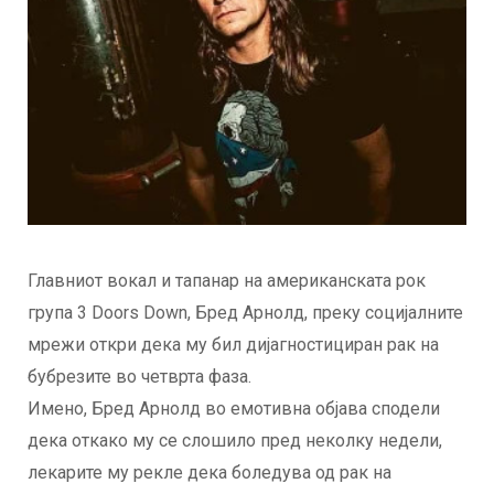
Главниот вокал и тапанар на американската рок
група 3 Doors Down, Бред Арнолд, преку социјалните
мрежи откри дека му бил дијагностициран рак на
бубрезите во четврта фаза.
Имено, Бред Арнолд во емотивна објава сподели
дека откако му се слошило пред неколку недели,
лекарите му рекле дека боледува од рак на