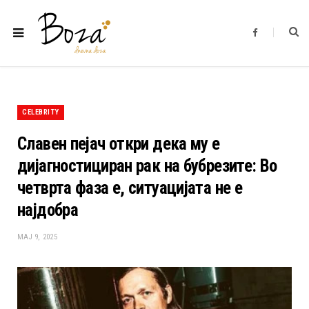
F
a
c
e
b
o
o
k
CELEBRITY
Славен пејач откри дека му е
дијагностициран рак на бубрезите: Во
четврта фаза е, ситуацијата не е
најдобра
МАЈ 9, 2025