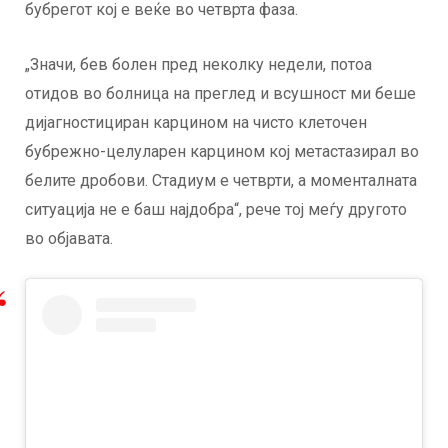
бубрегот кој е веќе во четврта фаза.
„Значи, бев болен пред неколку недели, потоа
отидов во болница на преглед и всушност ми беше
дијагностициран карцином на чисто клеточен
бубрежно-целуларен карцином кој метастазирал во
белите дробови. Стадиум е четврти, а моменталната
ситуација не е баш најдобра“, рече тој меѓу другото
во објавата.