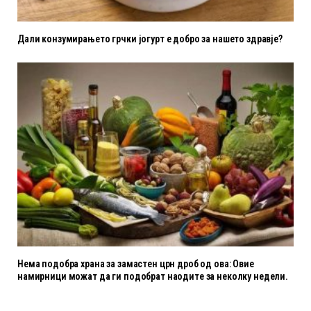
Дали конзумирањето грчки јогурт е добро за нашето здравје?
Нема подобра храна за замастен црн дроб од ова: Овие
намирници можат да ги подобрат наодите за неколку недели.