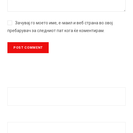
Зачувај го моето име, е-маил и веб страна во овој
пребарувач за следниот пат кога ќе коментирам.