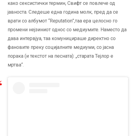
како сексистички термин, Свифт се повлече од
јавноста. Следеше една година молк, пред да се
врати со албумот “Reputation”,таа ера целосно го
промени нејзиниот однос со медиумите. Наместо да
дава интервјуа, таа комуницираше директно со
фановите преку социјалните медиуми, со јасна
порака (и текстот на песната): „старата Тејлор е
мртва“.