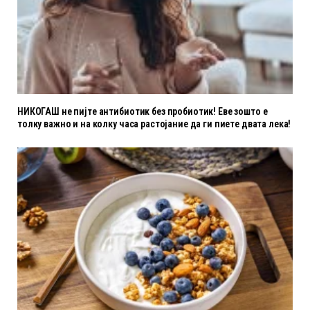
НИКОГАШ не пијте антибиотик без пробиотик! Еве зошто е
толку важно и на колку часа растојание да ги пиете двата лека!