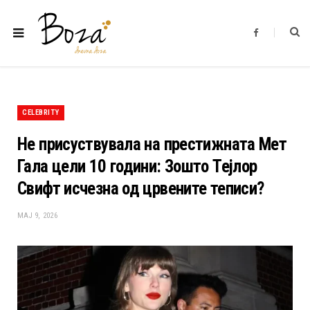
F
a
c
e
b
o
o
k
CELEBRITY
Не присуствувала на престижната Мет
Гала цели 10 години: Зошто Тејлор
Свифт исчезна од црвените теписи?
МАЈ 9, 2026