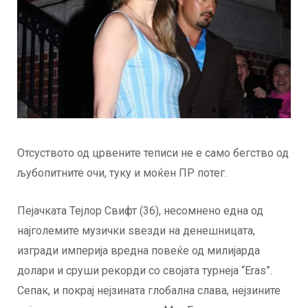
Отсуството од црвените теписи не е само бегство од
љубопитните очи, туку и моќен ПР потег.
Пејачката Тејлор Свифт (36), несомнено една од
најголемите музички ѕвезди на денешницата,
изгради империја вредна повеќе од милијарда
долари и сруши рекорди со својата турнеја “Eras”.
Сепак, и покрај нејзината глобална слава, нејзините