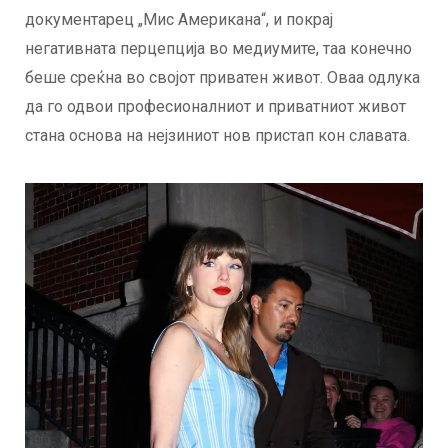
документарец „Мис Американа“, и покрај
негативната перцепција во медиумите, таа конечно
беше среќна во својот приватен живот. Оваа одлука
да го одвои професионалниот и приватниот живот
стана основа на нејзиниот нов пристап кон славата.