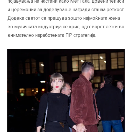
појавувања на настани како Мет Гала, црвени теписи
и церемонии за доделување награди станаа реткост.
Додека светот се прашува зошто најмоќната жена
во музичката индустрија се крие, одговорот лежи во
внимателно изработената ПР стратегија.