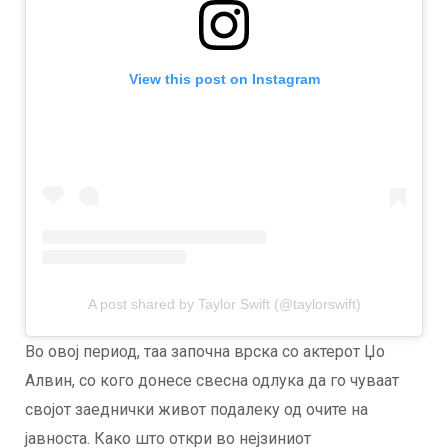
View this post on Instagram
A post shared by Taylor Swift (@taylorswift)
Во овој период, таа започна врска со актерот Џо
Алвин, со кого донесе свесна одлука да го чуваат
својот заеднички живот подалеку од очите на
јавноста. Како што откри во нејзиниот