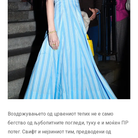
Воздржувањето од црвениот тепих не е само
бегство од љубопитните погледи, туку е и моќен ПР
потег. Свифт и нејзиниот тим, предводени од