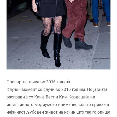
Пресвртна точка во 2016 година
Клучен момент се случи во 2016 година. По јавната
расправија со Канје Вест и Ким Кардашијан и
интензивното медиумско внимание кое го прикажа
нејзиниот љубовен живот на начин што таа го опиша