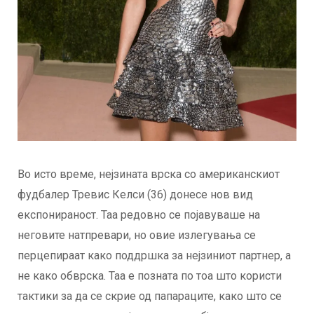
Во исто време, нејзината врска со американскиот
фудбалер Тревис Келси (36) донесе нов вид
експонираност. Таа редовно се појавуваше на
неговите натпревари, но овие излегувања се
перцепираат како поддршка за нејзиниот партнер, а
не како обврска. Таа е позната по тоа што користи
тактики за да се скрие од папараците, како што се