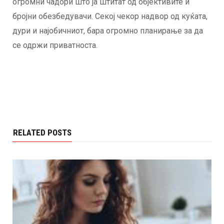
огромни чадори што ја штитат од објективите и
бројни обезбедувачи. Секој чекор надвор од куќата,
дури и најобичниот, бара огромно планирање за да
се одржи приватноста.
RELATED POSTS