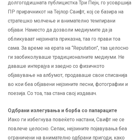
долгогодишната публицистка Три Пејн, го усовршија
ПР прирачникот на Тејлор Свифт, кој се базира на
стратешко молчење и внимателно темпирани
објави. Наместо да дозволи медиумите да ја
обликуваат нејзината приказна, таа го прави тоа
сама. За време на ерата на “Reputation”, таа целосно
ги заобиколуваше традиционалните медиуми. Не
даваше интервјуа и заедно со физичкото
објавување на албумот, продаваше свои списанија
во кои беа објавени нејзините песни, фотографии и
поезија. Со тоа, таа стана свој издавач.
Одбрани излегувања и борба со папараците
Иако ги избегнува повеќето настани, Свифт не се
повлече целосно. Сепак, нејзините појавувања беа
ограничени на внимателно одбрани пригоди, како