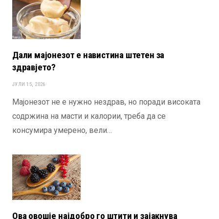
Дали мајонезот е навистина штетен за
здравјето?
ЈУЛИ 15, 2026
Мајонезот не е нужно нездрав, но поради високата
содржина на масти и калории, треба да се
консумира умерено, вели…
Ова овошје најдобро го штити и зајакнува