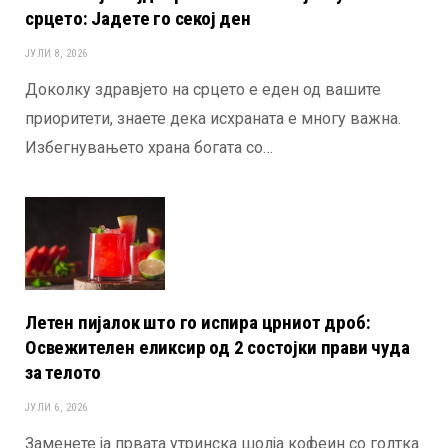
срцето: Јадете го секој ден
ЈУЛИ 8, 2026
Доколку здравјето на срцето е еден од вашите
приоритети, знаете дека исхраната е многу важна.
Избегнувањето храна богата со…
Летен пијалок што го испира црниот дроб:
Освежителен еликсир од 2 состојки прави чуда
за телото
ЈУЛИ 6, 2026
Заменете ја првата утринска шолја кофеин со голтка