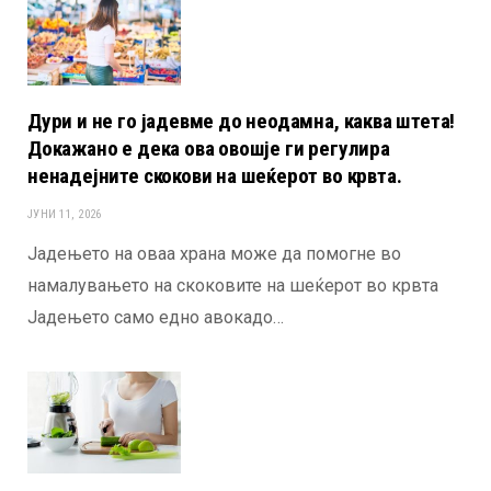
Дури и не го јадевме до неодамна, каква штета!
Докажано е дека ова овошје ги регулира
ненадејните скокови на шеќерот во крвта.
ЈУНИ 11, 2026
Јадењето на оваа храна може да помогне во
намалувањето на скоковите на шеќерот во крвта
Јадењето само едно авокадо…