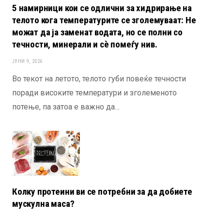
5 намирници кои се одлични за хидрирање на
телото кога температурите се зголемуваат: Не
можат да ја заменат водата, но се полни со
течности, минерали и сè помеѓу нив.
ЈУНИ 9, 2026
Во текот на летото, телото губи повеќе течности
поради високите температури и зголеменото
потење, па затоа е важно да…
Колку протеини ви се потребни за да добиете
мускулна маса?