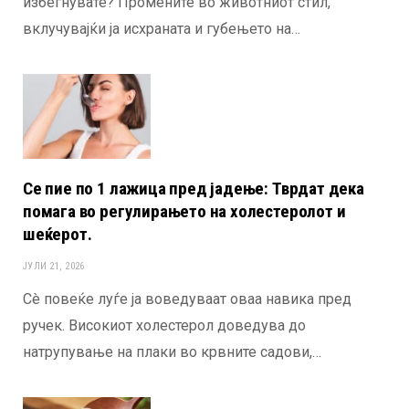
избегнувате? Промените во животниот стил,
вклучувајќи ја исхраната и губењето на…
Се пие по 1 лажица пред јадење: Тврдат дека
помага во регулирањето на холестеролот и
шеќерот.
ЈУЛИ 21, 2026
Сè повеќе луѓе ја воведуваат оваа навика пред
ручек. Високиот холестерол доведува до
натрупување на плаки во крвните садови,…