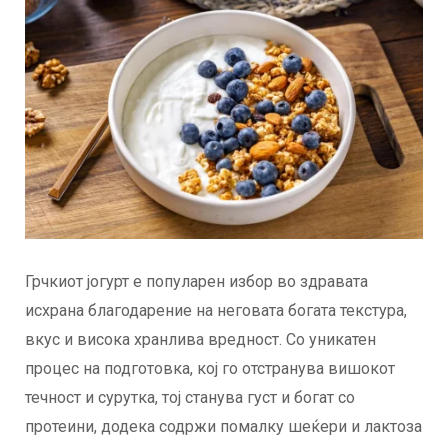
Грчкиот јогурт е популарен избор во здравата
исхрана благодарение на неговата богата текстура,
вкус и висока хранлива вредност. Со уникатен
процес на подготовка, кој го отстранува вишокот
течност и сурутка, тој станува густ и богат со
протеини, додека содржи помалку шеќери и лактоза