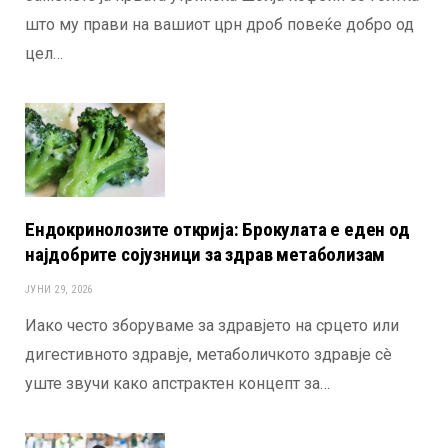
што му прави на вашиот црн дроб повеќе добро од
цел…
Ендокринолозите открија: Брокулата е еден од
најдобрите сојузници за здрав метаболизам
ЈУНИ 29, 2026
Иако често зборуваме за здравјето на срцето или
дигестивното здравје, метаболичкото здравје сè
уште звучи како апстрактен концепт за…