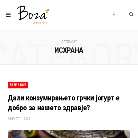
F
a
c
e
b
o
CATEGOR
o
CATEGORY
k
ИСХРАНА
FREE ZONE
Дали конзумирањето грчки јогурт е
добро за нашето здравје?
АВГУСТ 1, 2026