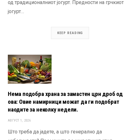
од традиционалниот јогурт. Предности на грчкиот
јогурт…
KEEP READING
Нема подобра храна за замастен црн дроб од
ова: Овие намирници можат да ги подобрат
наодите за неколку недели.
АВГУСТ 1, 2026
Што треба да јадете, а што генерално да