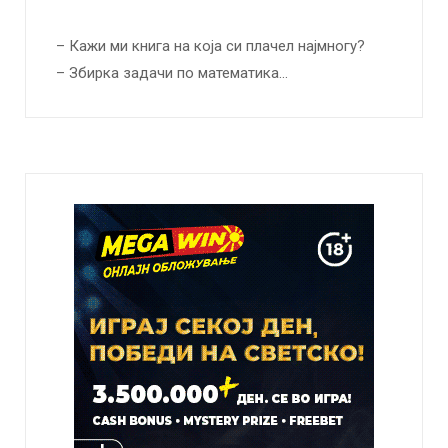
– Кажи ми книга на која си плачел најмногу?
– Збирка задачи по математика…