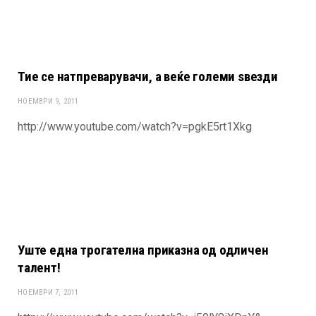
Тие се натпреварувачи, а веќе големи ѕвезди
НОЕМВРИ 9, 2011
http://www.youtube.com/watch?v=pgkE5rt1Xkg
Уште една трогателна приказна од одличен
талент!
НОЕМВРИ 7, 2011