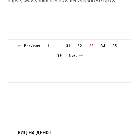
httpv://www.youtube.com/watch?v=j50lY8iXDpY&
Previous
1
31
32
33
34
35
…
36
Next
ВИЦ НА ДЕНОТ