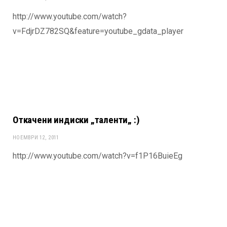
http://www.youtube.com/watch?
v=FdjrDZ782SQ&feature=youtube_gdata_player
Откачени индиски „таленти„ :)
НОЕМВРИ 12, 2011
http://www.youtube.com/watch?v=f1P16BuieEg