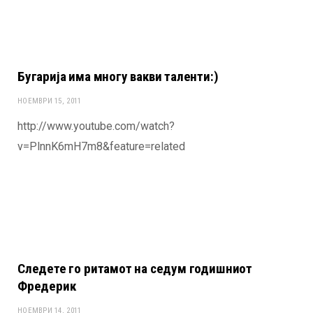
Бугарија има многу вакви таленти:)
НОЕМВРИ 15, 2011
http://www.youtube.com/watch?
v=PlnnK6mH7m8&feature=related
Следете го ритамот на седум годишниот
Фредерик
НОЕМВРИ 14, 2011