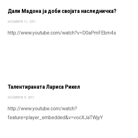
Дали Мадона ја доби својата наследничка?
НОЕМВРИ 11, 2011
http://www.youtube.com/watch?v=D0aPmFEbm4s
Талентираната Лариса Рикел
НОЕМВРИ 9, 2011
http://www.youtube.com/watch?
feature=player_embedded&v=vocXJaTWjyY