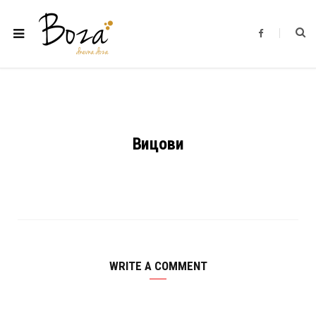
F
a
c
e
b
o
o
k
Вицови
WRITE A COMMENT