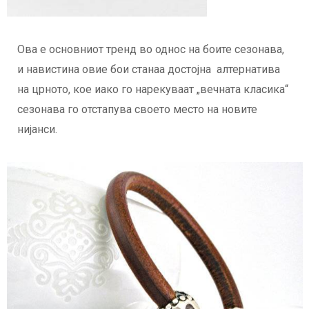
Ова е основниот тренд во однос на боите сезонава,
и навистина овие бои станаа достојна алтернатива
на црното, кое иако го нарекуваат „вечната класика“
сезонава го отстапува своето место на новите
нијанси.