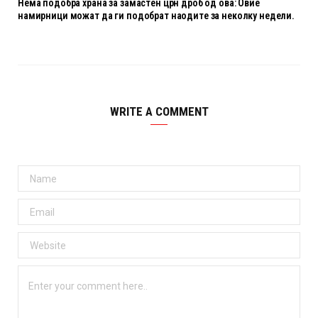
Нема подобра храна за замастен црн дроб од ова: Овие
намирници можат да ги подобрат наодите за неколку недели.
WRITE A COMMENT