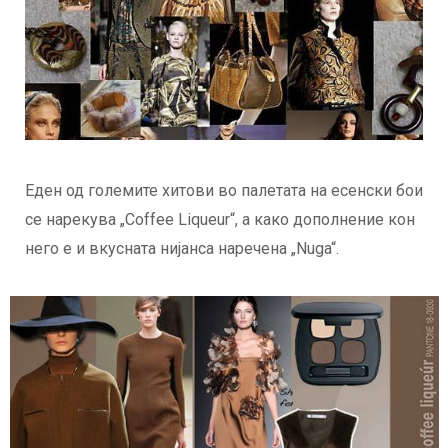
Еден од големите хитови во палетата на есенски бои
се нарекува „Coffee Liqueur“, а како дополнение кон
него е и вкусната нијанса наречена „Nuga“.