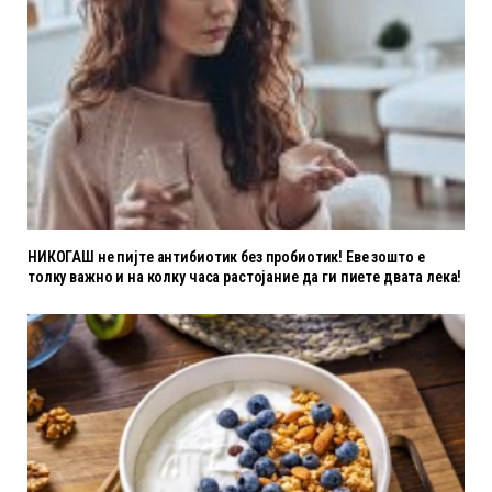
НИКОГАШ не пијте антибиотик без пробиотик! Еве зошто е
толку важно и на колку часа растојание да ги пиете двата лека!