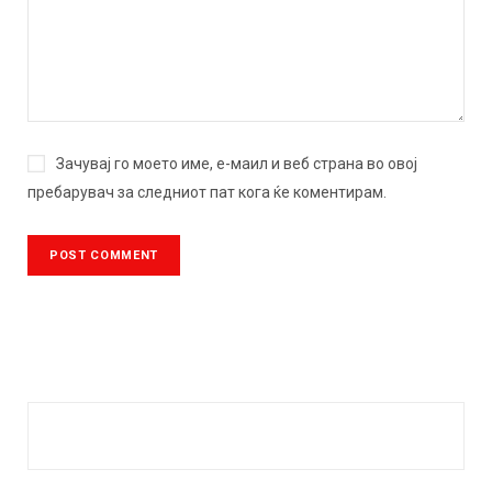
Зачувај го моето име, е-маил и веб страна во овој
пребарувач за следниот пат кога ќе коментирам.