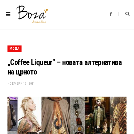
F
a
c
e
b
o
o
k
МОДА
„Coffee Liqueur“ – новата алтернатива
на црното
НОЕМВРИ 10, 2011