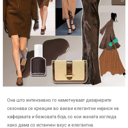
Она што интензивно го наметнуваат дизајнерите
сезонава се креации во вакви елегантни нијанси на
кафејавата и бежовата боја, со кои жената изгледа
како дама со истанчен вкус и елегантна.