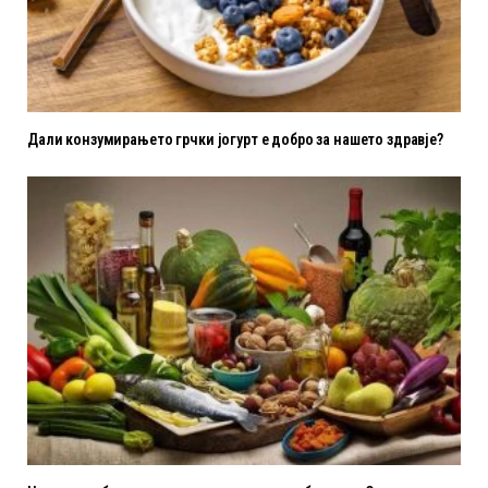
Дали конзумирањето грчки јогурт е добро за нашето здравје?