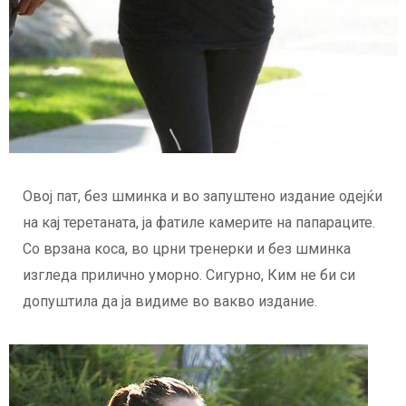
Овој пат, без шминка и во запуштено издание одејќи
на кај теретаната, ја фатиле камерите на папараците.
Со врзана коса, во црни тренерки и без шминка
изгледа прилично уморно. Сигурно, Ким не би си
допуштила да ја видиме во вакво издание.