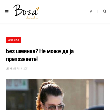
F
a
c
e
b
o
o
k
ШОУБИЗ
Без шминка? Не може да ја
препознаете!
ДЕКЕМВРИ 3, 2011