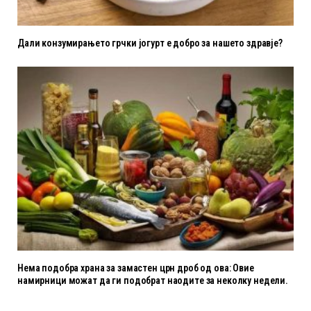
Дали конзумирањето грчки јогурт е добро за нашето здравје?
Нема подобра храна за замастен црн дроб од ова: Овие
намирници можат да ги подобрат наодите за неколку недели.