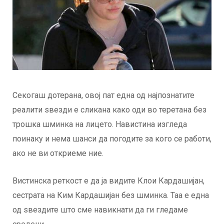
Секогаш дотерана, овој пат една од најпознатите
реалити ѕвезди е сликана како оди во теретана без
трошка шминка на лицето. Навистина изгледа
поинаку и нема шанси да погодите за кого се работи,
ако не ви откриеме ние.
Вистинска реткост е да ја видите Клои Кардашијан,
сестрата на Ким Кардашијан без шминка. Таа е една
од ѕвездите што сме навикнати да ги гледаме