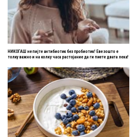
НИКОГАШ не пијте антибиотик без пробиотик! Еве зошто е
толку важно и на колку часа растојание да ги пиете двата лека!