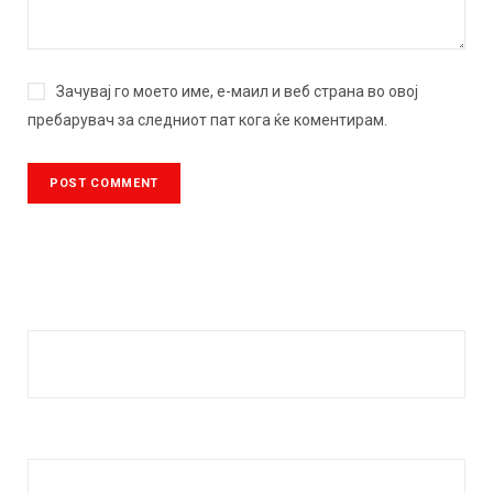
Зачувај го моето име, е-маил и веб страна во овој
пребарувач за следниот пат кога ќе коментирам.