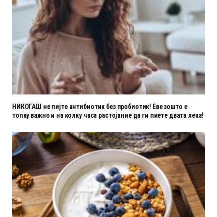
НИКОГАШ не пијте антибиотик без пробиотик! Еве зошто е
толку важно и на колку часа растојание да ги пиете двата лека!