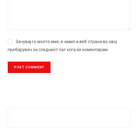
Зачувај го моето име, е-маил и веб страна во овој
пребарувач за следниот пат кога ќе коментирам.