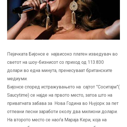
Пејачката Бијонсе е највисоко платен изведувач во
светот на шоу-бизнисот со приход од 113.830
долари во една минута, пренесуваат британските
медиуми.
Бијонсе според истражувањето на сајтот ”Соситајм”(
Saucytime) се најде на првото место, затоа што на
приватната забава за Нова Година во Њујорк за пет
отпеани песни заработи околу два милиони долари.
На второто место се наоѓа Мараја Кери, која на