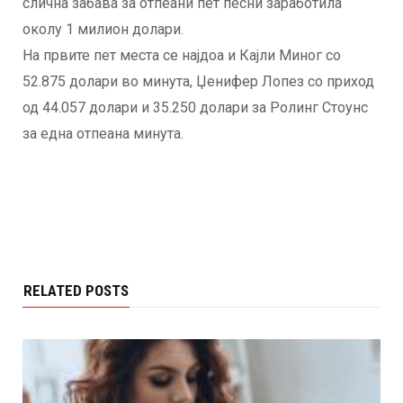
слична забава за отпеани пет песни заработила
околу 1 милион долари.
На првите пет места се најдоа и Кајли Миног со
52.875 долари во минута, Џенифер Лопез со приход
од 44.057 долари и 35.250 долари за Ролинг Стоунс
за една отпеана минута.
RELATED POSTS