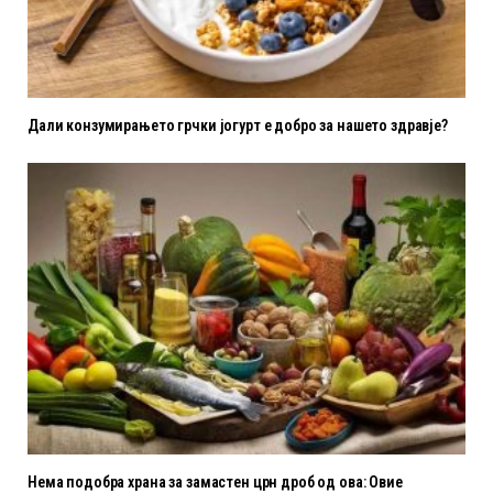
Дали конзумирањето грчки јогурт е добро за нашето здравје?
Нема подобра храна за замастен црн дроб од ова: Овие