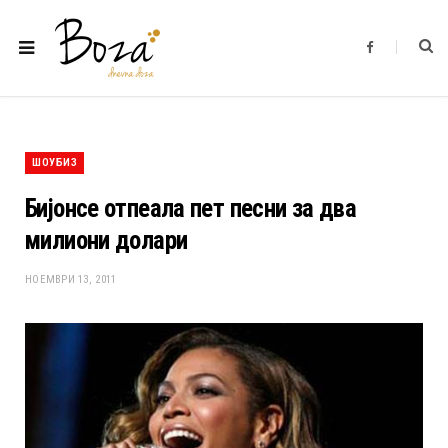
F
a
c
e
b
o
o
k
ШОУБИЗ
Бијонсе отпеала пет песни за два
милиони долари
НОЕМВРИ 13, 2011