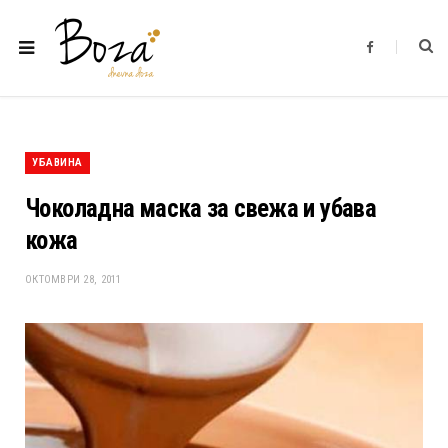
F
a
c
e
b
o
o
k
УБАВИНА
Чоколадна маска за свежа и убава
кожа
ОКТОМВРИ 28, 2011