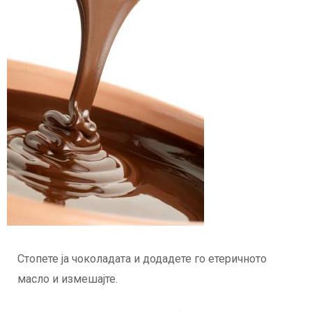
Стопете ја чоколадата и додадете го етеричното
масло и измешајте.