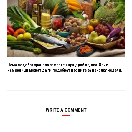
Нема подобра храна за замастен црн дроб од ова: Овие
намирници можат да ги подобрат наодите за неколку недели.
WRITE A COMMENT