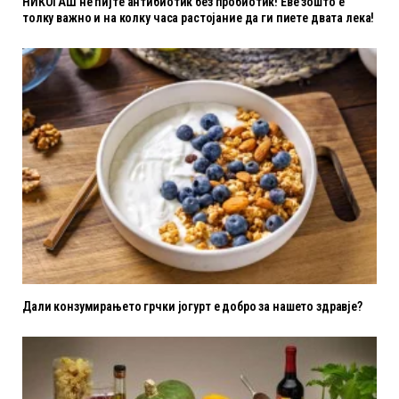
НИКОГАШ не пијте антибиотик без пробиотик! Еве зошто е
толку важно и на колку часа растојание да ги пиете двата лека!
Дали конзумирањето грчки јогурт е добро за нашето здравје?