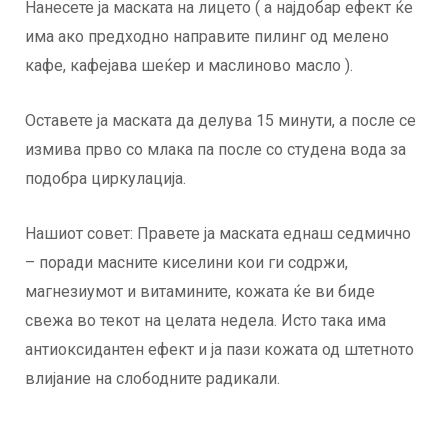
Нанесете ја маската на лицето ( а најдобар ефект ќе
има ако предходно направите пилинг од мелено
кафе, кафејава шеќер и маслиново масло ).
Оставете ја маската да делува 15 минути, а после се
измива прво со млака па после со студена вода за
подобра циркулација.
Нашиот совет: Правете ја маската еднаш седмично
– поради масните киселини кои ги содржи,
магнезиумот и витамините, кожата ќе ви биде
свежа во текот на целата недела. Исто така има
антиоксидантен ефект и ја пази кожата од штетното
влијание на слободните радикали.