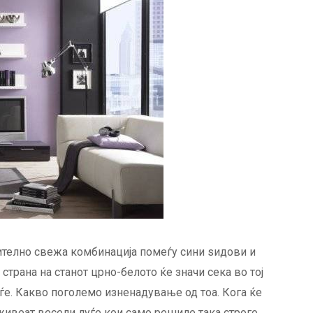
ително свежа комбинација помеѓу сини ѕидови и
страна на станот црно-белото ќе значи сека во тој
ѓе. Какво поголемо изненадување од тоа. Кога ќе
живеат весели луѓе кои само решиле така строго