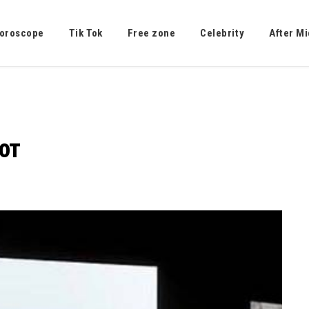
oroscope
Tik Tok
Free zone
Celebrity
After Mi
от