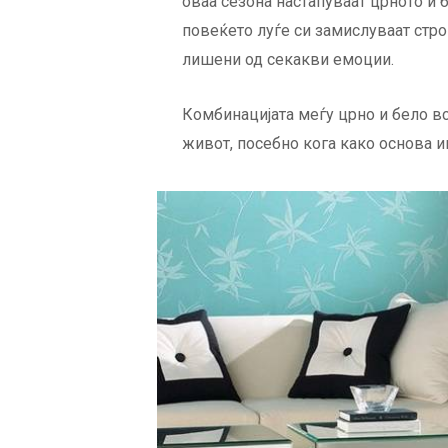
оваа сезона настапуваат црното и 
повеќето луѓе си замислуваат стро
лишени од секакви емоции.
Комбинацијата меѓу црно и бело в
живот, посебно кога како основа им