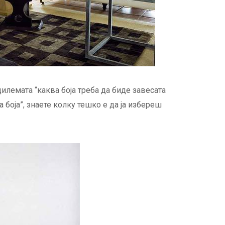
дилемата “каква боја треба да биде завесата
 боја”, знаете колку тешко е да ја избереш