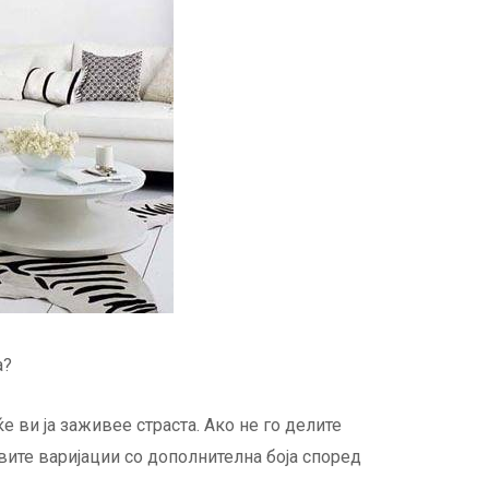
а?
е ви ја заживее страста. Ако не го делите
вите варијации со дополнителна боја според