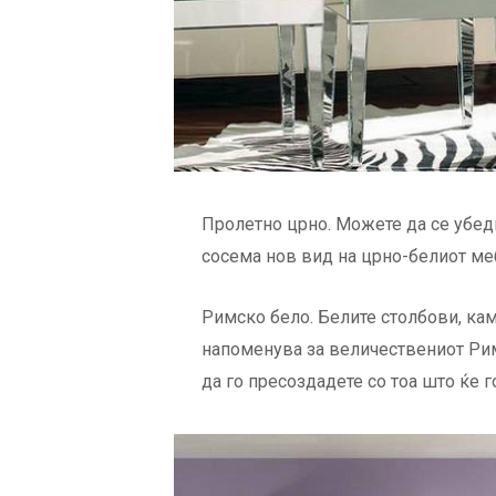
Пролетно црно. Можете да се убеди
сосема нов вид на црно-белиот ме
Римско бело. Белите столбови, кам
напоменува за величествениот Рим
да го пресоздадете со тоа што ќе г