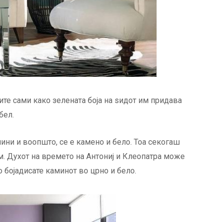
те сами како зелената боја на ѕидот им придава
бел.
ини и воопшто, се е камено и бело. Тоа секогаш
. Духот на времето на Антониј и Клеопатра може
о бојадисате каминот во црно и бело.