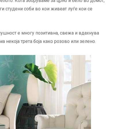
белото. Кога зборуваме за црно и бело во домот,
ги студени соби во кои живеат луѓе кои се
сушност е многу позитивна, свежа и вдахнува
а некоја трета боја како розово или зелено.