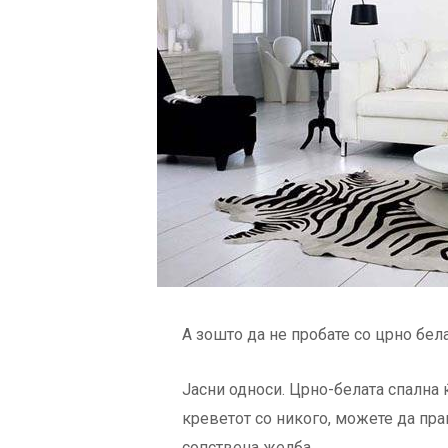
А зошто да не пробате со црно бел
Јасни односи. Црно-белата спална ќ
креветот со никого, можете да пра
сопствена желба.