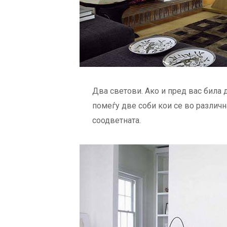
Два светови. Ако и пред вас била 
помеѓу две соби кои се во различна
соодветната.