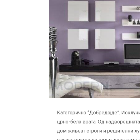
Категорично “Добредојде”. Исклуч
црно-бела врата. Од надворешната 
дом живеат строги и решителни лу
влезат внатре да видат дека таму 