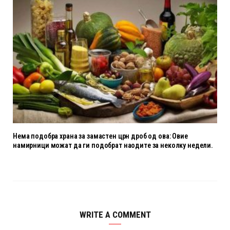
Нема подобра храна за замастен црн дроб од ова: Овие
намирници можат да ги подобрат наодите за неколку недели.
WRITE A COMMENT