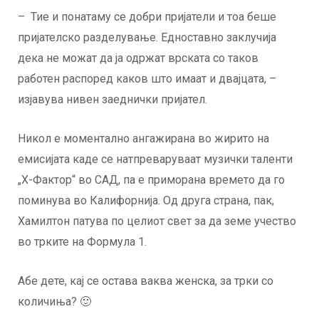
– Тие и понатаму се добри пријатели и тоа беше
пријателско разделување. Едноставно заклучија
дека не можат да ја одржат врската со таков
работен распоред каков што имаат и двајцата, –
изјавува нивен заеднички пријател.
Никол е моментално ангажирана во жирито на
емисијата каде се натпреваруваат музички таленти
„Х-Фактор“ во САД, па е приморана времето да го
поминува во Калифорнија. Од друга страна, пак,
Хамилтон патува по целиот свет за да земе учество
во трките на Формула 1.
Абе дете, кај се остава ваква женска, за трки со
количиња? 🙂