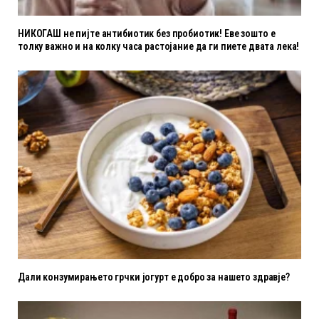
НИКОГАШ не пијте антибиотик без пробиотик! Еве зошто е
толку важно и на колку часа растојание да ги пиете двата лека!
Дали конзумирањето грчки јогурт е добро за нашето здравје?