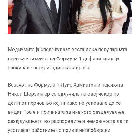
Медиумите ја споделуваат веста дека популарната
пејачка и возачот на Формула 1 дефинитивно ја
раскинале четиригодишната врска.
Возачот на Формула 1 Луис Хамилтон и пејачката
Никол Шерзингер се одлучиле на овој чекор по
долгиот период во кој никако не успевале да се
видат. Тоа е и причината за нивното разделување,
разијдувањето во распоредите и неможноста да ги
усогласат работните со приватните обврски.