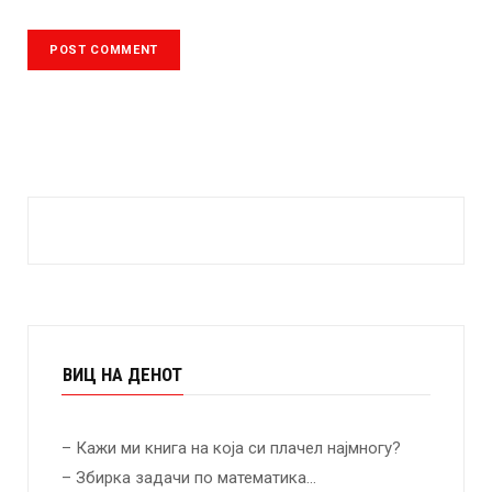
ВИЦ НА ДЕНОТ
– Кажи ми книга на која си плачел најмногу?
– Збирка задачи по математика…