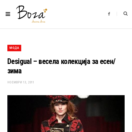
F
a
c
e
b
o
o
k
МОДА
Desigual – весела колекција за есен/
зима
НОЕМВРИ 13, 2011