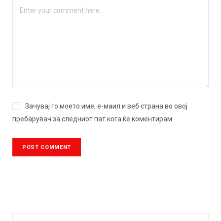
Зачувај го моето име, е-маил и веб страна во овој
пребарувач за следниот пат кога ќе коментирам.