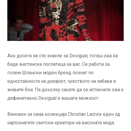
Ако досега не сте знаеле за Desigual, тогаш ова ќе
биде вистинска послатица за вас. Се работи за
голем Шпански моден бренд познат по
едноставноста на дизајнот, чувството на забава и
живите бои. Па доколку сакате да се истакнете ова е
дефинитивно Desigual е вашата можност.
Виновен за оваа колекција Christian Lacroix еден од
најпознатите светски креатори на високата мода.