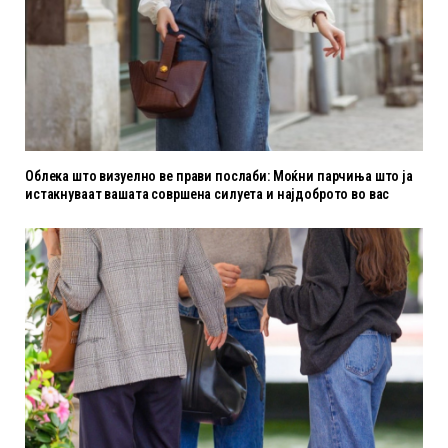
Облека што визуелно ве прави послаби: Моќни парчиња што ја
истакнуваат вашата совршена силуета и најдоброто во вас