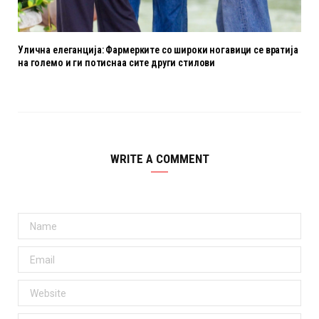
Улична елеганција: Фармерките со широки ногавици се вратија
на големо и ги потиснаа сите други стилови
WRITE A COMMENT