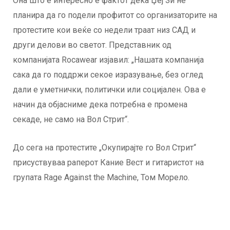
Она што е интересно е фактот дека Џеј Зи не
планира да го подели профитот со организаторите на
протестите кои веќе со недели траат низ САД и
други делови во светот. Представник од
компанијата Rocawear изјавил: „Нашата компанија
сака да го поддржи секое изразување, без оглед
дали е уметнички, политички или социјален. Ова е
начин да објасниме дека потребна е промена
секаде, не само на Вол Стрит“.
До сега на протестите „Окупирајте го Вол Стрит“
присуствуваа раперот Кание Вест и гитаристот на
групата Rage Against the Machine, Том Морело.