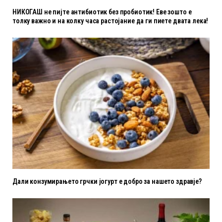
НИКОГАШ не пијте антибиотик без пробиотик! Еве зошто е
толку важно и на колку часа растојание да ги пиете двата лека!
Дали конзумирањето грчки јогурт е добро за нашето здравје?