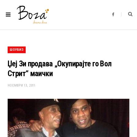
F
a
c
e
b
o
o
k
ШОУБИЗ
Џеј Зи продава „Окупирајте го Вол
Стрит“ маички
НОЕМВРИ 13, 2011