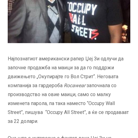
Најпознатиот американски рапер Џеј Зи одлучи да
започне продажба на маици за да го поддржи
движењето „Окупирајте го Вол Стрит“. Неговата
компанија за гардероба
Rocawear
започнала со
производство на овие маици, само со малку
изменета парола, па така наместо “Occupy Wall
Street”, пишува “Occupy All Street”, а ќе се продаваат
за 22 долари.