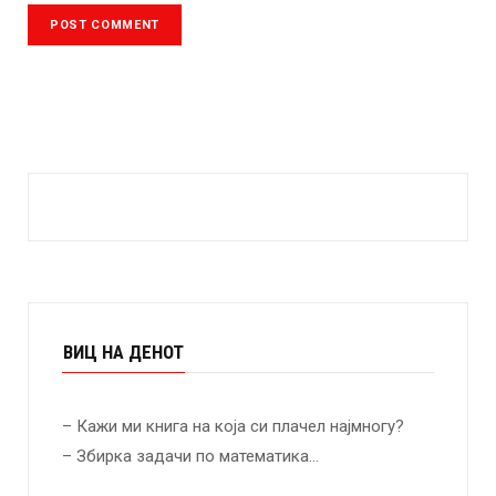
ВИЦ НА ДЕНОТ
– Кажи ми книга на која си плачел најмногу?
– Збирка задачи по математика…