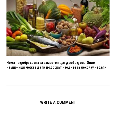
Нема подобра храна за замастен црн дроб од ова: Овие
намирници можат да ги подобрат наодите за неколку недели.
WRITE A COMMENT