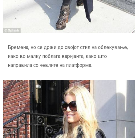
Бремена, но се држи до својот стил на облекување,
иако во малку поблага варијанта, како што
направила со чевлите на платформа.