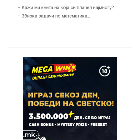
– Кажи ми книга на која си плачел најмногу?
– Збирка задачи по математика…