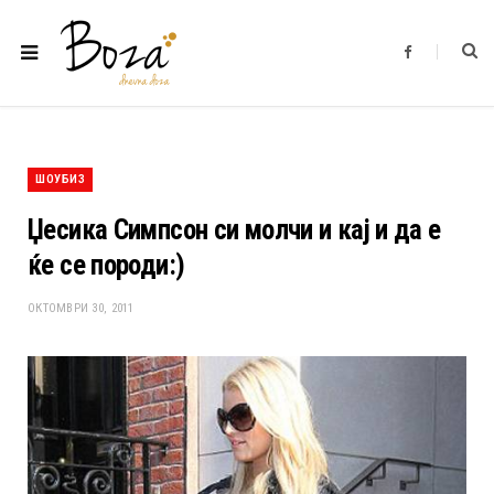
F
a
c
e
b
o
o
k
ШОУБИЗ
Џесика Симпсон си молчи и кај и да е
ќе се породи:)
ОКТОМВРИ 30, 2011