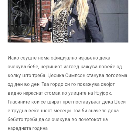
Иако сеуште нема официјално изјавено дека
очекува бебе, нејзиниот изглед кажува повеќе од
колку што треба. Џесика Симпсон станува поголема
од ден во ден. Таа гордо си го покажува својот
видно нараснат стомак по улиците на Њујорк.
Гласините кои се шират претпоставуваат дека Џеси
е трудна веќе шест месеци. Тоа би значело дека
бебето треба да се очекува во почетокот на
наредната година.