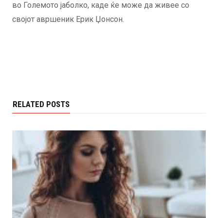
во Големото јаболко, каде ќе може да живее со
својот авршеник Ерик Џонсон.
RELATED POSTS