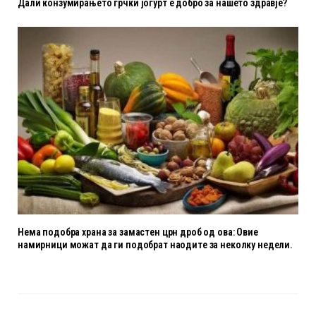
Дали конзумирањето грчки јогурт е добро за нашето здравје?
Нема подобра храна за замастен црн дроб од ова: Овие
намирници можат да ги подобрат наодите за неколку недели.