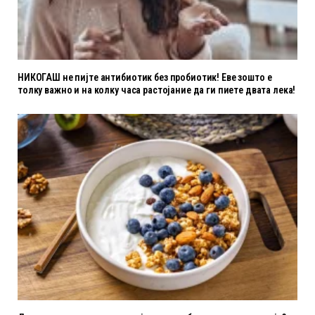
НИКОГАШ не пијте антибиотик без пробиотик! Еве зошто е
толку важно и на колку часа растојание да ги пиете двата лека!