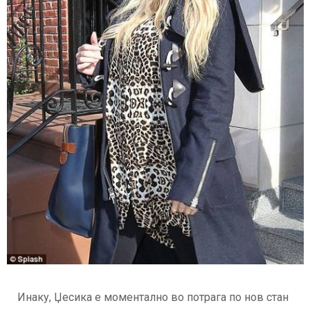
Инаку, Џесика е моментално во потрага по нов стан