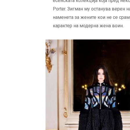
есенската колекција која пред нек
Porter. Зигман му останува верен н
наменета за жените кои не се срама
карактер на модерна жена воин.