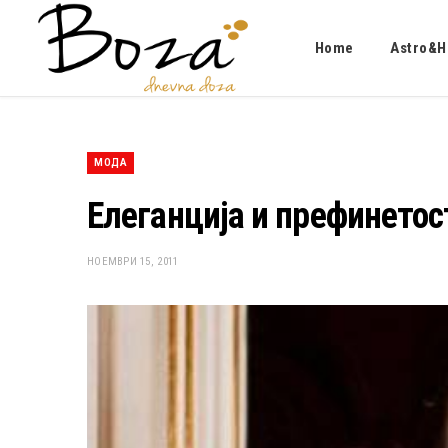
Home
Astro&H
МОДА
Елеганција и префинетос
НОЕМВРИ 15, 2011