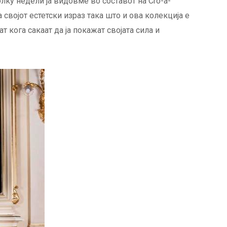
олку недели ја видовме во составот на Cro-a-
а својот естетски израз така што и ова колекција е
т кога сакаат да ја покажат својата сила и