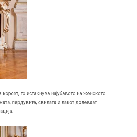
а корсет, го истакнува најубавото на женското
жата, пердувите, свилата и лакот долеваат
ација.