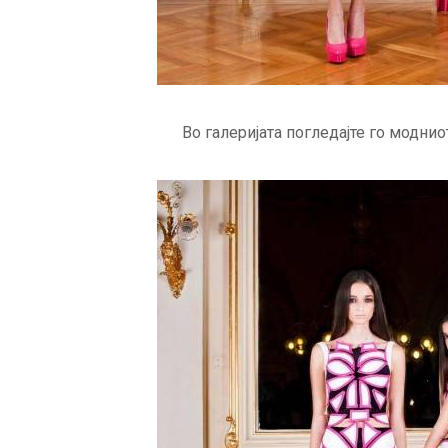
Во галеријата погледајте го моднио