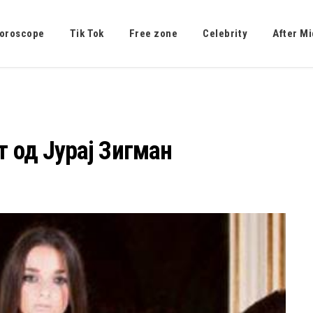
oroscope
Tik Tok
Free zone
Celebrity
After Mi
т од Јурај Зигман