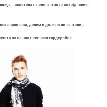
инија, посветена на елегантното секојдневие,
нски принтови, деним и деликатни тантели…
нешто за вашиот есенски гардеробер.