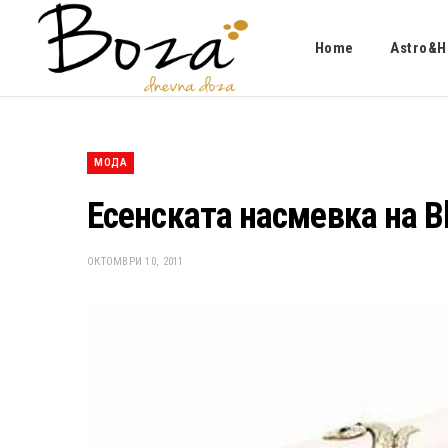
Home
Astro&H
МОДА
Есенската насмевка на B
ОКТОМВРИ 10, 2011