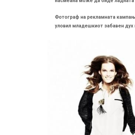
насмеана може да биде ладната 
Фотограф на рекламната кампања
уловил младешкиот забавен дух н