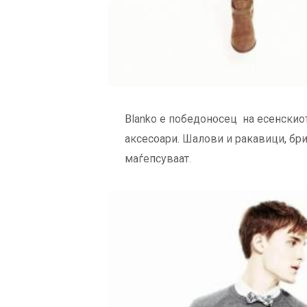
Blanko е победоносец на есенскиот
аксесоари. Шалови и ракавици, брил
маѓепсуваат.