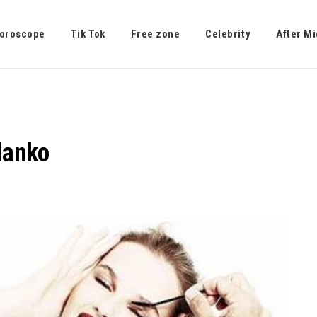
oroscope
Tik Tok
Free zone
Celebrity
After Mi
lanko