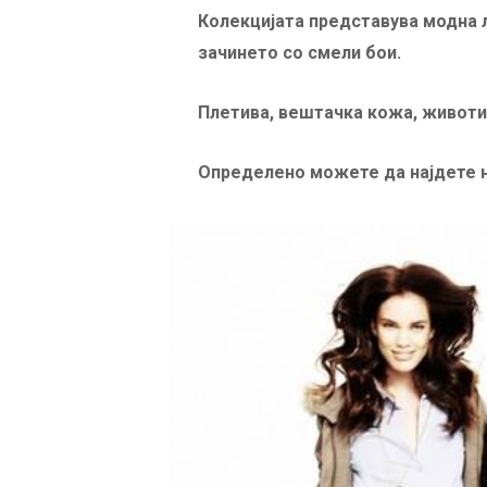
Колекцијата представува модна л
зачинето со смели бои.
Плетива, вештачка кожа, животи
Определено можете да најдете 