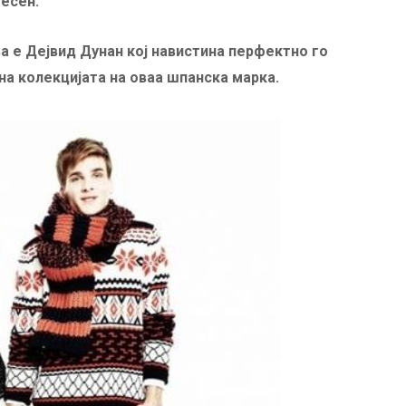
есен.
 е Дејвид Дунан кој навистина перфектно го
а колекцијата на оваа шпанска марка.