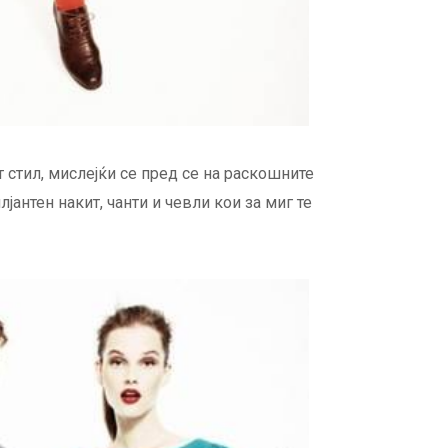
 стил, мислејќи се пред се на раскошните
јантен накит, чанти и чевли кои за миг те