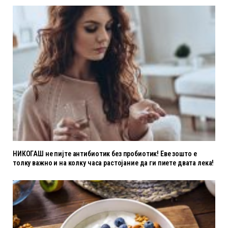
НИКОГАШ не пијте антибиотик без пробиотик! Еве зошто е
толку важно и на колку часа растојание да ги пиете двата лека!