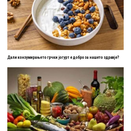
Дали конзумирањето грчки јогурт е добро за нашето здравје?