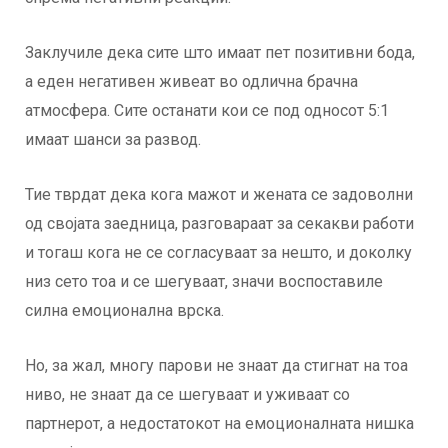
Заклучиле дека сите што имаат пет позитивни бода,
а еден негативен живеат во одлична брачна
атмосфера. Сите останати кои се под односот 5:1
имаат шанси за развод.
Тие тврдат дека кога мажот и жената се задоволни
од својата заедница, разговараат за секакви работи
и тогаш кога не се согласуваат за нешто, и доколку
низ сето тоа и се шегуваат, значи воспоставиле
силна емоционална врска.
Но, за жал, многу парови не знаат да стигнат на тоа
ниво, не знаат да се шегуваат и уживаат со
партнерот, а недостатокот на емоционалната нишка