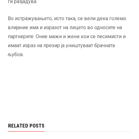
ги разјадува.
Во истражувањето, исто така, се вели дека големо
влијание има и изразот на лицето во односите на
партнерите. Оние мажи и жени кои се песимисти и
имаат израз на презир ја уништуваат брачната
љубов.
RELATED POSTS