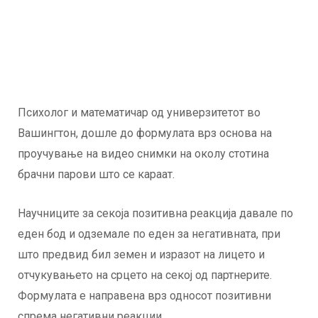
Психолог и математичар од универзитетот во
Вашингтон, дошле до формулата врз основа на
проучување на видео снимки на околу стотина
брачни парови што се караат.
Научниците за секоја позитивна реакција давале по
еден бод и одземале по еден за негативната, при
што предвид бил земен и изразот на лицето и
отчукувањето на срцето на секој од партнерите.
Формулата е направена врз односот позитивни
спрема негативни реакции.