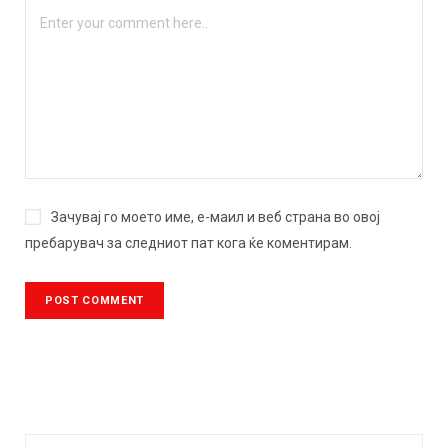
Зачувај го моето име, е-маил и веб страна во овој
пребарувач за следниот пат кога ќе коментирам.