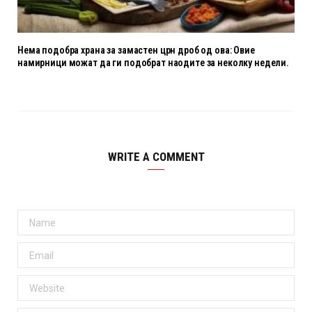
Нема подобра храна за замастен црн дроб од ова: Овие
намирници можат да ги подобрат наодите за неколку недели.
WRITE A COMMENT