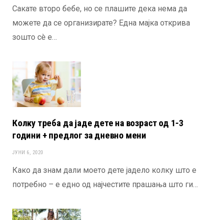
Сакате второ бебе, но се плашите дека нема да
можете да се организирате? Една мајка открива
зошто сè е…
Колку треба да јаде дете на возраст од 1-3
години + предлог за дневно мени
ЈУНИ 6, 2020
Како да знам дали моето дете јадело колку што е
потребно – е едно од најчестите прашања што ги…