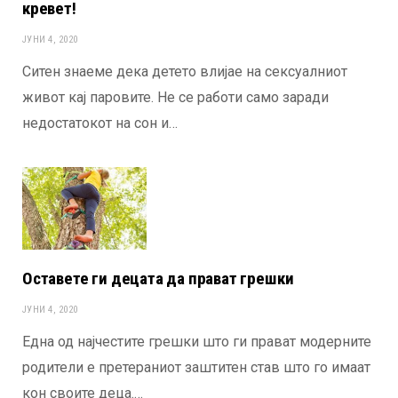
кревет!
ЈУНИ 4, 2020
Ситен знаеме дека детето влијае на сексуалниот
живот кај паровите. Не се работи само заради
недостатокот на сон и…
Оставете ги децата да прават грешки
ЈУНИ 4, 2020
Една од најчестите грешки што ги прават модерните
родители е претераниот заштитен став што го имаат
кон своите деца.…