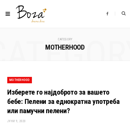
F
a
c
e
b
o
CATEGOR
o
CATEGORY
k
MOTHERHOOD
MOTHERHOOD
Изберете го најдоброто за вашето
бебе: Пелени за еднократна употреба
или памучни пелени?
ЈУНИ 9, 2020