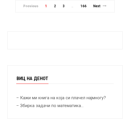
Previous
1
2
3
166
Next
…
ВИЦ НА ДЕНОТ
– Кажи ми книга на која си плачел најмногу?
– Збирка задачи по математика…