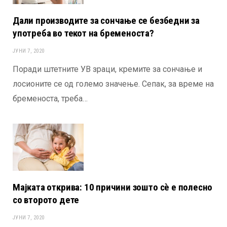
Дали производите за сончање се безбедни за
употреба во текот на бременоста?
ЈУНИ 7, 2020
Поради штетните УВ зраци, кремите за сончање и
лосионите се од големо значење. Сепак, за време на
бременоста, треба…
Мајката открива: 10 причини зошто сè е полесно
со второто дете
ЈУНИ 7, 2020