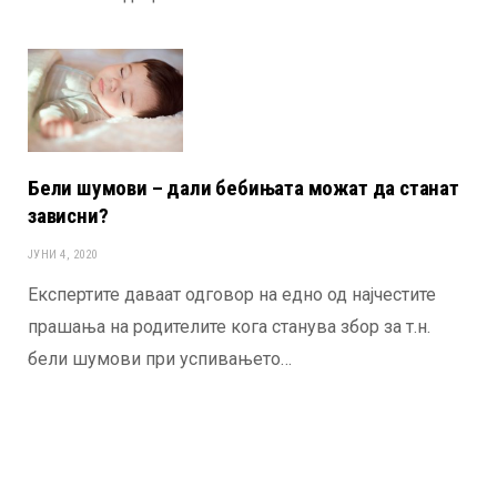
Бели шумови – дали бебињата можат да станат
зависни?
ЈУНИ 4, 2020
Експертите даваат одговор на едно од најчестите
прашања на родителите кога станува збор за т.н.
бели шумови при успивањето…