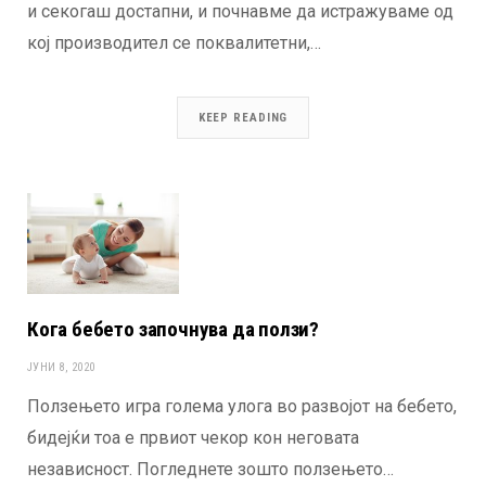
и секогаш достапни, и почнавме да истражуваме од
кој производител се поквалитетни,…
KEEP READING
Кога бебето започнува да ползи?
ЈУНИ 8, 2020
Ползењето игра голема улога во развојот на бебето,
бидејќи тоа е првиот чекор кон неговата
независност. Погледнете зошто ползењето…