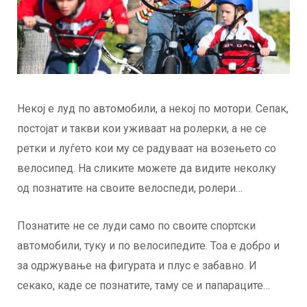
Некој е луд по автомобили, а некој по мотори. Сепак,
постојат и такви кои уживаат на ролерки, а не се
ретки и луѓето кои му се радуваат на возењето со
велосипед. На сликите можете да видите неколку
од познатите на своите велоспеди, ролери…
Познатите не се луди само по своите спортски
автомобили, туку и по велосипедите. Тоа е добро и
за одржување на фигурата и плус е забавно. И
секако, каде се познатите, таму се и папараците…