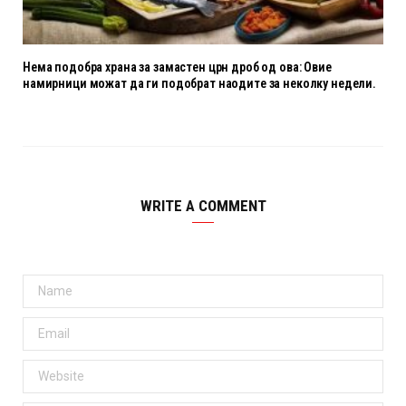
Нема подобра храна за замастен црн дроб од ова: Овие
намирници можат да ги подобрат наодите за неколку недели.
WRITE A COMMENT