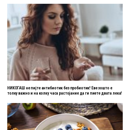
НИКОГАШ не пијте антибиотик без пробиотик! Еве зошто е
толку важно и на колку часа растојание да ги пиете двата лека!