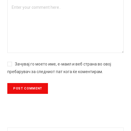
Зачувај го моето име, е-маил и веб страна во овој
пребарувач за следниот пат кога ќе коментирам.