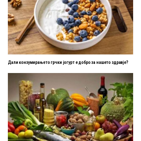
Дали конзумирањето грчки јогурт е добро за нашето здравје?