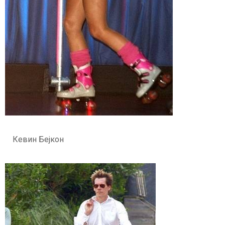
Кевин Бејкон