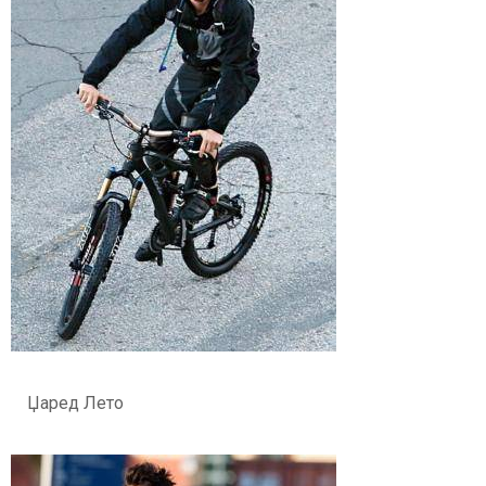
Џаред Лето