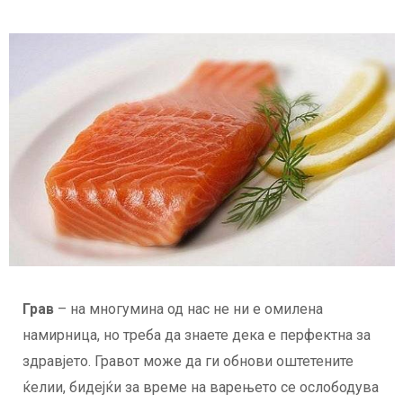
Грав
– на многумина од нас не ни е омилена
намирница, но треба да знаете дека е перфектна за
здравјето. Гравот може да ги обнови оштетените
ќелии, бидејќи за време на варењето се ослободува