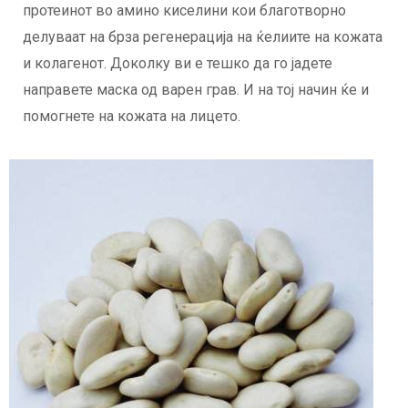
протеинот во амино киселини кои благотворно
делуваат на брза регенерација на ќелиите на кожата
и колагенот. Доколку ви е тешко да го јадете
направете маска од варен грав. И на тој начин ќе и
помогнете на кожата на лицето.