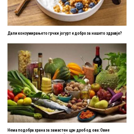
Дали конзумирањето грчки јогурт е добро за нашето здравје?
Нема подобра храна за замастен црн дроб од ова: Овие