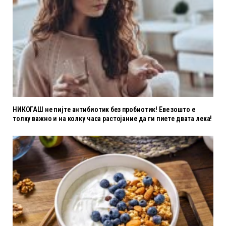
НИКОГАШ не пијте антибиотик без пробиотик! Еве зошто е
толку важно и на колку часа растојание да ги пиете двата лека!