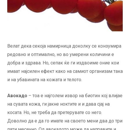
Велат дека секоја намирница доколку се конзумира
редовно и оптимално, но во умерени количини е
добра и здрава. Но, сепак ќе ги издвоиме оние кои
имаат најсилен ефект како на самиот организам така
и на убавината на кожата и телото.
Авокадо
– тоа е најголем извор на биотин кој влијае
на сувата кожа, ги јакне ноктите и и дава сјај на
косата. Но, не треба да претерувате со него.
Доволно да е да го имате на своето мени два до три
пати месечно. Од авокадото може да направите и