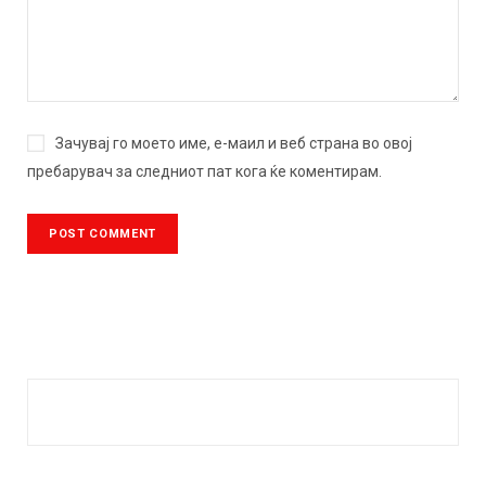
Зачувај го моето име, е-маил и веб страна во овој
пребарувач за следниот пат кога ќе коментирам.