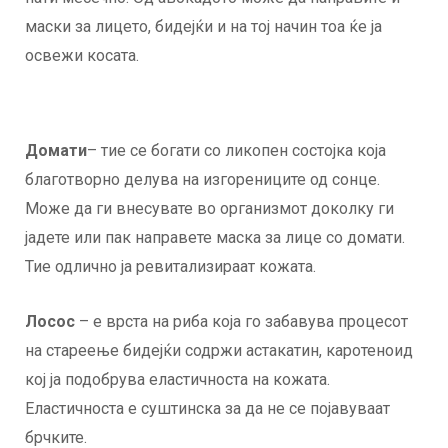
маски за лицето, бидејќи и на тој начин тоа ќе ја
освежи косата.
Домати
– тие се богати со ликопен состојка која
благотворно делува на изгорениците од сонце.
Може да ги внесувате во организмот доколку ги
јадете или пак направете маска за лице со домати.
Тие одлично ја ревитализираат кожата.
Лосос
– е врста на риба која го забавува процесот
на стареење бидејќи содржи астакатин, каротеноид
кој ја подобрува еластичноста на кожата.
Еластичноста е суштинска за да не се појавуваат
брчките.