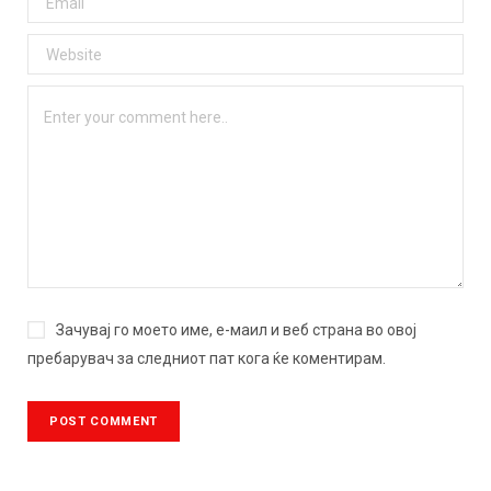
Зачувај го моето име, е-маил и веб страна во овој
пребарувач за следниот пат кога ќе коментирам.