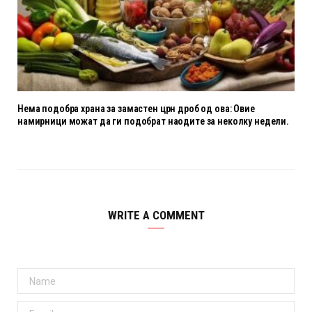
Нема подобра храна за замастен црн дроб од ова: Овие
намирници можат да ги подобрат наодите за неколку недели.
WRITE A COMMENT