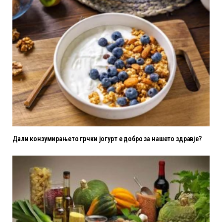
Дали конзумирањето грчки јогурт е добро за нашето здравје?