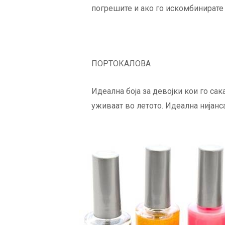
погрешите и ако го искомбинирате 
ПОРТОКАЛОВА
Идеална боја за девојки кои го са
уживаат во летото. Идеална нијанс