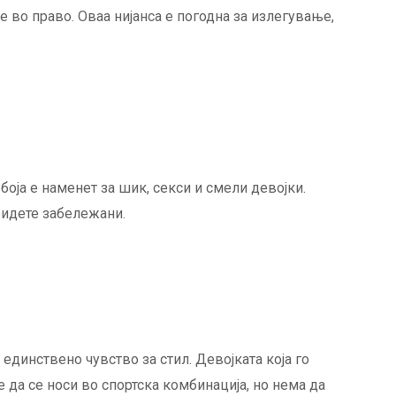
е во право. Оваа нијанса е погодна за излегување,
боја е наменет за шик, секси и смели девојки.
бидете забележани.
 единствено чувство за стил. Девојката која го
 да се носи во спортска комбинација, но нема да