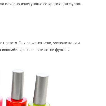
за вечерно излегување со краток црн фустан.
каат летото. Они се женствени, расположени и
а искомбинирана со сите летни фустани.