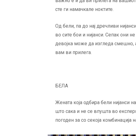
важно е и да ви прилега на вашиот к
сте ги намачкале ноктите.
Од бели, па до нај дречливи нијанси
во сите бои и нијанси. Сепак они не
девојка може да изгледа смешно, а 
вам ви прилега.
БЕЛА
Жената која одбира бели нијанси на 
што сака и не се впушта во експер
погоден за со секоја комбинација н