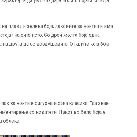
арактер и да умеете да ја носите бојата со која
 на плава и зелена боја, лаковите за нокти ги има
 стојат на сите исто. Со дреч жолта боја една
на друга да се воодушевите. Откријте која боја
лак за нокти е сигурна и сака класика. Таа знае
иментирање со новитети. Лакот во бела боја е
а облека.