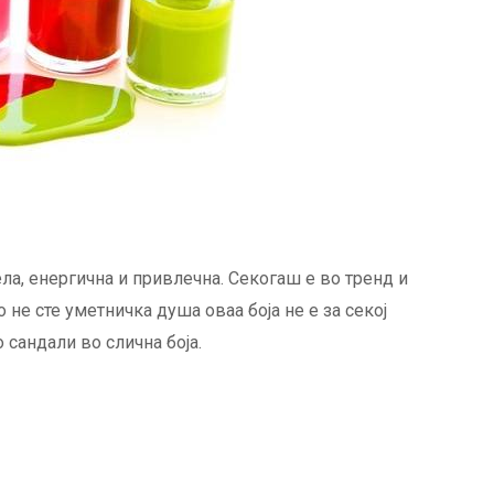
села, енергична и привлечна. Секогаш е во тренд и
не сте уметничка душа оваа боја не е за секој
 сандали во слична боја.