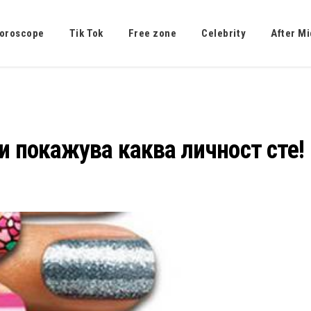
oroscope
Tik Tok
Free zone
Celebrity
After Mi
ти покажува каква личност сте!