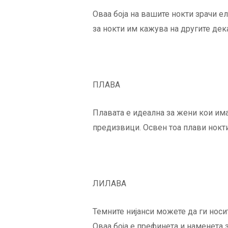
Оваа боја на вашите нокти зрачи ел
за нокти им кажува на другите дек
ПЛАВА
Плавата е идеална за жени кои има
предизвици. Освен тоа плави нокти
ЛИЛАВА
Темните нијанси можете да ги носи
Оваа боја е префинета и наменета 