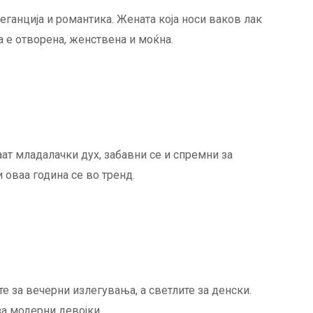
еганција и романтика. Жената која носи ваков лак
а е отворена, женствена и моќна.
ат младалачки дух, забавни се и спремни за
 оваа година се во тренд.
те за вечерни излегувања, а светлите за денски.
за модерни девојки.